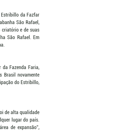
stribillo da Fazfar 
abanha São Rafael, 
riatório e de suas 
nha São Rafael. Em 
ma.
r da Fazenda Faria, 
s Brasil novamente 
ação do Estribillo, 
i de alta qualidade 
uer lugar do país. 
rea de expansão”, 