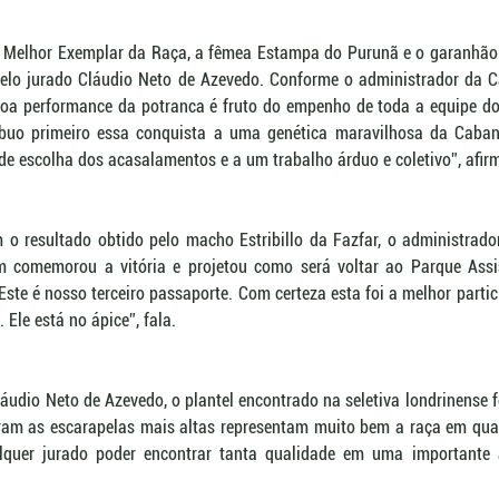
 a Melhor Exemplar da Raça, a fêmea Estampa do Purunã e o garanhão E
elo jurado Cláudio Neto de Azevedo. Conforme o administrador da C
oa performance da potranca é fruto do empenho de toda a equipe do c
ribuo primeiro essa conquista a uma genética maravilhosa da Caba
 de escolha dos acasalamentos e a um trabalho árduo e coletivo”, afir
 o resultado obtido pelo macho Estribillo da Fazfar, o administrado
m comemorou a vitória e projetou como será voltar ao Parque Assi
ste é nosso terceiro passaporte. Com certeza esta foi a melhor particip
Ele está no ápice”, fala.
áudio Neto de Azevedo, o plantel encontrado na seletiva londrinense fo
ram as escarapelas mais altas representam muito bem a raça em qualq
quer jurado poder encontrar tanta qualidade em uma importante á