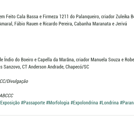
em Feito Cala Bassa e Firmeza 1211 do Palanqueiro, criador Zuleika Bo
Amaral, Fábio Rauen e Ricardo Pereira, Cabanha Maranata e Jerivá
 de Índio do Boeiro e Capella da Marãna, criador Manuela Souza e Robe
us Sanzovo, CT Anderson Andrade, Chapecó/SC
CCC/Divulgação
/ABCCC
#Exposição
#Passaporte
#Morfologia
#Expolondrina
#Londrina
#Paran