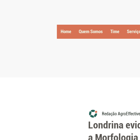
Home
Quem Somos
Time
Serviç
Redação AgroEffectiv
Londrina evid
a Morfologia