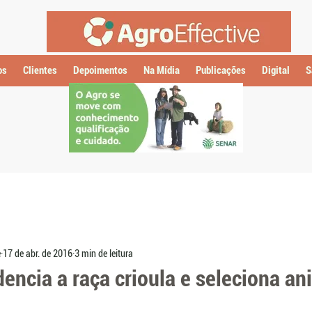
os
Clientes
Depoimentos
Na Mídia
Publicações
Digital
S
e
17 de abr. de 2016
3 min de leitura
encia a raça crioula e seleciona an