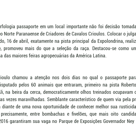
fologia passaporte em um local importante não foi decisão tomada
eo Norte Paranaense de Criadores de Cavalos Crioulos. Colocar o julg
, 16 de abril, exatamente na pista principal da Expolondrina, realiz
e, promoveu mais do que a seleção da raça. Destacou-se como um
ma das maiores feiras agropecuárias da América Latina.
rioulo chamou a atenção nos dois dias no qual o passaporte pa
isputado pelos 60 animais que entraram, primeiro na pista Roberto
. Ali, na beira da cerca, democraticamente olhos treinados ocupavam
as vezes maravilhadas. Semblante característico de quem via pela pr
va diante de uma nova oportunidade de conhecer melhor sua rusticidad
 precisamente, entre bombachas e fivelões, que mais oito candida
2016 garantiram sua vaga no Parque de Exposições Governador Ney 