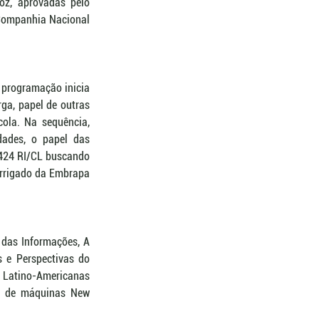
z, aprovadas pelo 
Companhia Nacional 
programação inicia 
ga, papel de outras 
ola. Na sequência, 
dades, o papel das 
 424 RI/CL buscando 
irrigado da Embrapa 
das Informações, A 
e Perspectivas do 
 Latino-Americanas 
w de máquinas New 