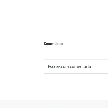
Comentários
Escreva um comentário
Arrozeiros pedem mudanças na
MP 1.376/2026, que trata da
renegociação de dívidas agrícolas
Home