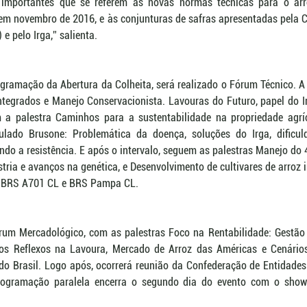
 importantes que se referem às novas normas técnicas para o arro
a em novembro de 2016, e às conjunturas de safras apresentadas pela 
e pelo Irga,” salienta.
gramação da Abertura da Colheita, será realizado o Fórum Técnico. A 
tegrados e Manejo Conservacionista. Lavouras do Futuro, papel do Ir
m a palestra Caminhos para a sustentabilidade na propriedade agríc
tulado Brusone: Problemática da doença, soluções do Irga, dificul
vindo a resistência. E após o intervalo, seguem as palestras Manejo do
tria e avanços na genética, e Desenvolvimento de cultivares de arroz 
d: BRS A701 CL e BRS Pampa CL.
rum Mercadológico, com as palestras Foco na Rentabilidade: Gestão 
s Reflexos na Lavoura, Mercado de Arroz das Américas e Cenários 
o Brasil. Logo após, ocorrerá reunião da Confederação de Entidades
programação paralela encerra o segundo dia do evento com o sho