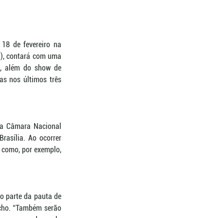
18 de fevereiro na 
S), contará com uma 
, além do show de 
s nos últimos três 
da Câmara Nacional 
asília. Ao ocorrer 
 como, por exemplo, 
o parte da pauta de 
cho. “Também serão 