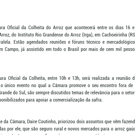
ra Oficial da Colheita do Arroz que acontecerá entre os dias 16 e 
rroz, do Instituto Rio Grandense do Arroz (Irga), em Cachoeirinha (R
alela. Estão agendados reuniões e fóruns técnico e mercadológico
 Campo, já assistido em todo o Brasil por mais de cem mil pessoa
ura Oficial da Colheita, entre 10h e 13h, será realizada a reunião 
é o único evento no qual a Câmara promove o seu encontro fora de Br
Grande do Sul, são sempre discutidos temas de relevância para o setor
ponibilizados para apoiar a comercialização da safra.
te da Câmara, Daire Coutinho, priorizou dois assuntos que vêm fazend
idas por ele, que são seguro rural e novos mercados para o arroz gaú