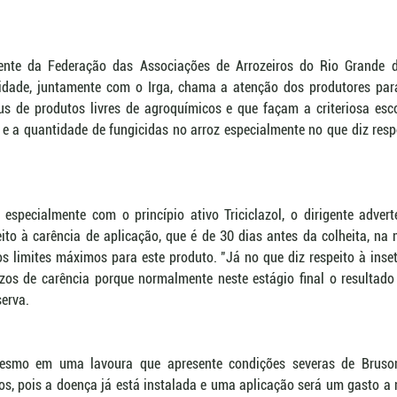
nte da Federação das Associações de Arrozeiros do Rio Grande do 
tidade, juntamente com o Irga, chama a atenção dos produtores par
us de produtos livres de agroquímicos e que façam a criteriosa esco
e a quantidade de fungicidas no arroz especialmente no que diz respe
especialmente com o princípio ativo Triciclazol, o dirigente advert
to à carência de aplicação, que é de 30 dias antes da colheita, na 
s limites máximos para este produto. "Já no que diz respeito à inse
zos de carência porque normalmente neste estágio final o resultad
erva. 
mesmo em uma lavoura que apresente condições severas de Bruson
s, pois a doença já está instalada e uma aplicação será um gasto a 