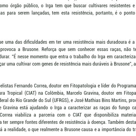
omo órgão público, o Irga tem que buscar cultivares resistentes e
s para serem lançadas, tem esta resistência, portanto, é o ponto fo
e uma das dificuldades em ter uma resistência mais duradoura é a e
 provoca a Brusone. Reforça que sem conhecer essas raças, não t
durar. “É nesse momento que entra o trabalho do Irga em caracteriza
çar uma cultivar com genes de resistência mais duráveis à Brusone”, a
elistas Fernando Correa, doutor em Fitopatologia e líder do Programa
tura Tropical (CIAT) na Colômbia, Marcelo Gravina, doutor em Fitopat
ederal do Rio Grande do Sul (UFRGS), e José Mathias Bins Martins, pr
e Gravina está ajudando o Irga a caracterizar as raças do fungo c
orrea viabiliza a parceria com o CIAT que disponibiliza materiai
a ter sempre fontes diferentes de resistência à doença. Também dest
rá a realidade, o que realmente a Brusone causa e a importância do tr