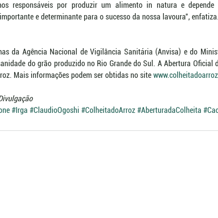
os responsáveis por produzir um alimento in natura e depende
mportante e determinante para o sucesso da nossa lavoura", enfatiza
s da Agência Nacional de Vigilância Sanitária (Anvisa) e do Ministé
anidade do grão produzido no Rio Grande do Sul. A Abertura Oficial d
roz. Mais informações podem ser obtidas no site 
www.colheitadoarroz
/Divulgação
one
#Irga
#ClaudioOgoshi
#ColheitadoArroz
#AberturadaColheita
#Cac