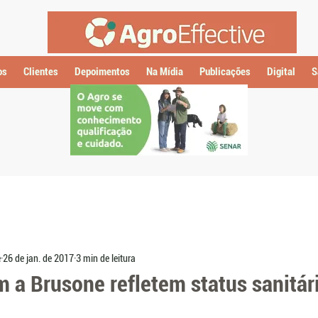
os
Clientes
Depoimentos
Na Mídia
Publicações
Digital
S
e
26 de jan. de 2017
3 min de leitura
 a Brusone refletem status sanitár