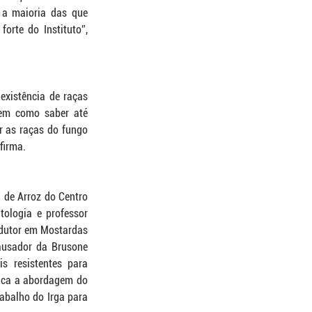
 a maioria das que 
rte do Instituto”, 
xistência de raças 
em como saber até 
r as raças do fungo 
firma. 
 de Arroz do Centro 
ologia e professor 
odutor em Mostardas 
ausador da Brusone 
s resistentes para 
aca a abordagem do 
abalho do Irga para 