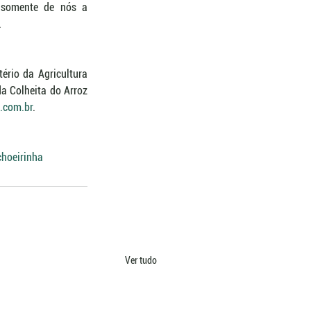
 somente de nós a 
.
rio da Agricultura 
a Colheita do Arroz 
.com.br
.
hoeirinha
Ver tudo