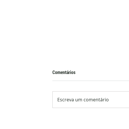
Comentários
Escreva um comentário
Exportações de arroz aliviam
oferta interna e impulsionam