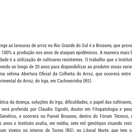
inge as lavouras de arroz no Rio Grande do Sul é a Brusone, que provo
100% a produção nos anos de ataques epidêmicos. A maneira mais ba
ade é a utilização de cultivares resistentes. O trabalho que o Institu
vendo ao longo de 20 anos para disponibilizar ao produtor essas varie
ma sétima Abertura Oficial da Colheita do Arroz, que ocorrerá entre
rimental do Arroz, do Irga, em Cachoeirinha (RS). 
ica da doença, soluções do Irga, dificuldades, o papel das cultivares,
ra será proferida por Claudio Ogoshi, doutor em Fitopatologia e pesq
nético, e ocorrerá no Painel Brusone, dentro do Fórum Técnico, di
 anos o Instituto avalia, em média, sete mil genótipos visando resis
um viveiro no interior de Torres (RS), no Litoral Norte, que tem c