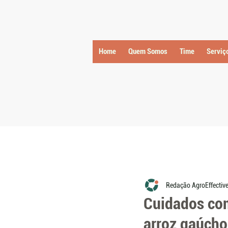
Home
Quem Somos
Time
Serviç
Redação AgroEffectiv
Cuidados com
arroz gaúcho