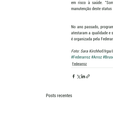
em risco à saúde. "Som
manutenção deste status i
No ano passado, programa
atestaram a qualidade e s
é organizada pela Federar
Foto: Sara Kirchhof/Irga
#Federarroz
#Arroz
#Brus
Federarroz
Posts recentes