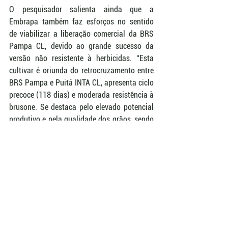
O pesquisador salienta ainda que a 
Embrapa também faz esforços no sentido 
de viabilizar a liberação comercial da BRS 
Pampa CL, devido ao grande sucesso da 
versão não resistente à herbicidas. “Esta 
cultivar é oriunda do retrocruzamento entre 
BRS Pampa e Puitá INTA CL, apresenta ciclo 
precoce (118 dias) e moderada resistência à 
brusone. Se destaca pelo elevado potencial 
produtivo e pela qualidade dos grãos, sendo 
atualmente classificada pela indústria como 
grãos nobres”, afirma Júnior.
A Abertura Oficial da Colheita é organizada 
pela Federação das Associações dos 
Arrozeiros do Rio Grande do Sul 
(Federarroz). Mais informações podem ser 