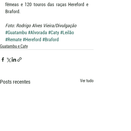
fêmeas e 120 touros das raças Hereford e 
Braford.
Foto: Rodrigo Alves Vieira/Divulgação
#Guatambu
#Alvorada
#Caty
#Leilão
#Remate
#Hereford
#Braford
Guatambu e Caty
Ver tudo
Posts recentes