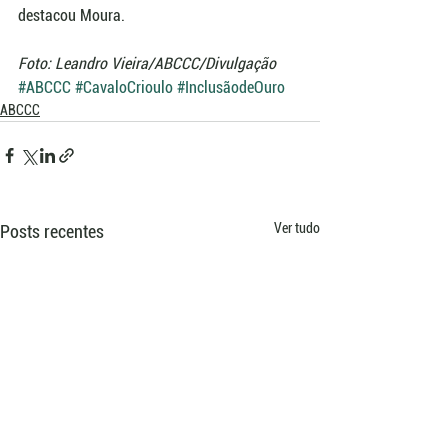
destacou Moura.
Foto: Leandro Vieira/ABCCC/Divulgação
#ABCCC
#CavaloCrioulo
#InclusãodeOuro
ABCCC
Ver tudo
Posts recentes