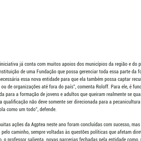
iniciativa já conta com muitos apoios dos municípios da região e do p
stituição de uma Fundação que possa gerenciar toda essa parte da f
ecessária essa nova entidade para que ela também possa captar recur
 ou de organizações até fora do país”, comenta Roloff. Para ele, é fu
a para a formação de jovens e adultos que queiram realmente se quali
a qualificação não deve somente ser direcionada para a pecanicultura o
ola como um todo”, defende. 
 muitas ações da Agptea neste ano foram concluídas com sucesso, mas
pelo caminho, sempre voltadas às questões políticas que afetam diret
 o professor salienta  novas parcerias fechadas pela entidade como, 