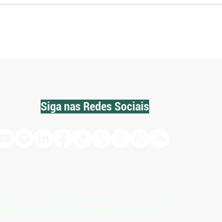
Escolas agrícolas buscam
Meta 
parcerias para financiar projetos
agríc
pedagógicos no RS
pesqu
Siga nas Redes Sociais
Belas, 1212 sala 424, bairro Praia de Belas, CEP 90.110-000, Porto Alegre - RS, Brasil
ensa@agroeffective.com.br
e
comercial@agroeffective.com.br