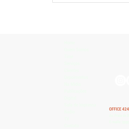
Meta 2026 seleciona dez projetos
de escolas agrícolas para
apresentação na Expointer
Home
Quem Somos
Time
Serviços
Clientes
Depoimentos
Na Mídia
Publicações
Digital
Sala de Imprensa
OFFICE 424
Rádio
Av. Praia de 
TV
E-mails:
impr
Contato