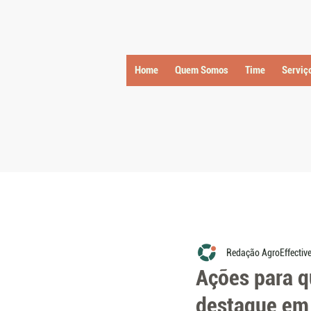
Home
Quem Somos
Time
Serviç
Redação AgroEffectiv
Ações para q
destaque em