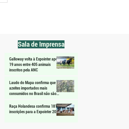
2026 impulsiona escolas
olas como referência em
isa aplicada
Sala de Imprensa
Galloway volta à Expointer após
19 anos entre 405 animais
inscritos pela ANC
Laudo do Mapa confirma que
azeites importados mais
consumidos no Brasil não são
extravirgem
Raça Holandesa confirma 181
inscrições para a Expointer 2026