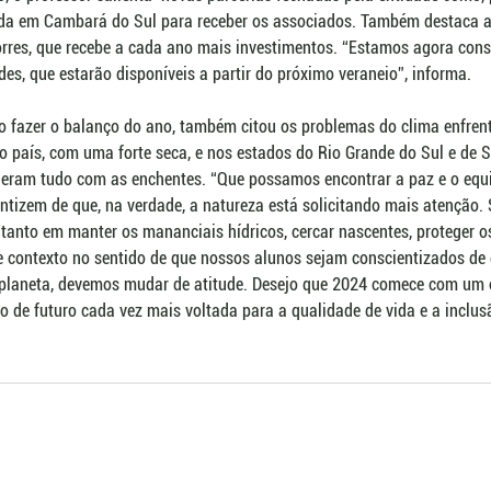
a em Cambará do Sul para receber os associados. Também destaca a
orres, que recebe a cada ano mais investimentos. “Estamos agora cons
s, que estarão disponíveis a partir do próximo veraneio”, informa. 
o fazer o balanço do ano, também citou os problemas do clima enfren
o país, com uma forte seca, e nos estados do Rio Grande do Sul e de S
eram tudo com as enchentes. “Que possamos encontrar a paz e o equil
tizem de que, na verdade, a natureza está solicitando mais atenção. 
 tanto em manter os mananciais hídricos, cercar nascentes, proteger os
e contexto no sentido de que nossos alunos sejam conscientizados de
planeta, devemos mudar de atitude. Desejo que 2024 comece com um o
o de futuro cada vez mais voltada para a qualidade de vida e a inclus