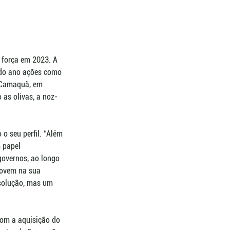
 força em 2023. A 
 do ano ações como 
 Camaquã, em 
 as olivas, a noz-
o seu perfil. “Além 
 papel 
overnos, ao longo 
jovem na sua 
 solução, mas um 
com a aquisição do 