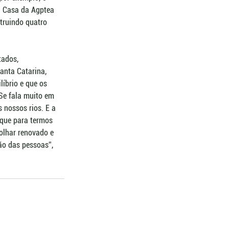
 Casa da Agptea 
truindo quatro 
tados, 
anta Catarina, 
íbrio e que os 
Se fala muito em 
 nossos rios. E a 
 que para termos 
lhar renovado e 
ão das pessoas”, 