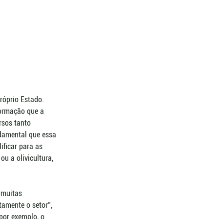
róprio Estado. 
ormação que a 
sos tanto 
ndamental que essa 
ficar para as 
u a olivicultura, 
 muitas 
amente o setor”, 
por exemplo, o 