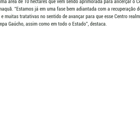
uma área de 10 hectares que vem sendo aprimorada para alicerçar o C
maquã. “Estamos já em uma fase bem adiantada com a recuperação do
e muitas tratativas no sentido de avançar para que esse Centro real
mpa Gaúcho, assim como em todo o Estado”, destaca.