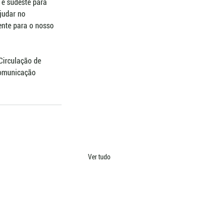
 e sudeste para 
judar no 
ente para o nosso 
Circulação de 
Comunicação 
Ver tudo