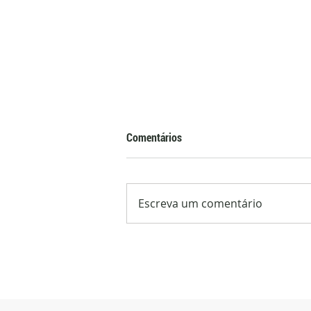
Comentários
Escreva um comentário
Laudo do Mapa confirma que
azeites importados mais
consumidos no Brasil não são
extravirgem