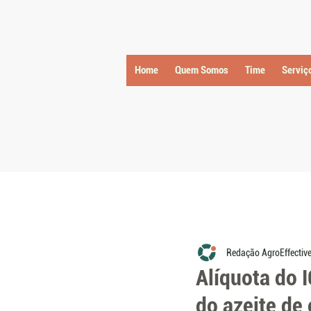
Home
Quem Somos
Time
Serviç
Redação AgroEffectiv
Alíquota do 
do azeite de 