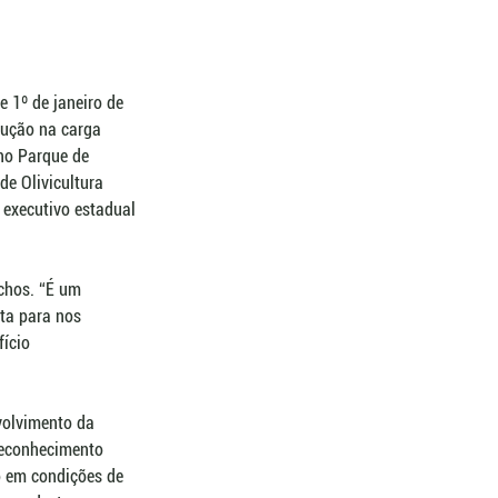
e 1º de janeiro de 
dução na carga 
no Parque de 
de Olivicultura 
 executivo estadual 
chos. “É um 
ta para nos 
ício 
volvimento da 
reconhecimento 
o em condições de 