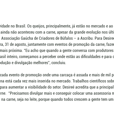
idade no Brasil. Os queijos, principalmente, já estão no mercado e ao
ainda não aconteceu com a carne, apesar da grande evolução nos últ
a Associação Gaúcha de Criadores de Búfalos – a Ascribu. Para Desireé
ira, 31 de agosto, juntamente com eventos de promoção da carne, faz
z mais próxima. “Eu acho que quando a gente conversa com produtores
asil inteiro, começamos a perceber onde estão as dificuldades e para
dução e divulgação melhores”, concluiu.
 cada evento de promoção onde uma carcaça é assada e mais de mil 
na está cada vez mais inserida no mercado. Trabalhos científicos so
ara aumentar a visibilidade do setor. Desireé acredita que a principal
rne.  “Precisamos divulgar mais e conseguir colocar uma assessoria 
 na carne, seja no leite, porque quando todos crescem a gente tem u