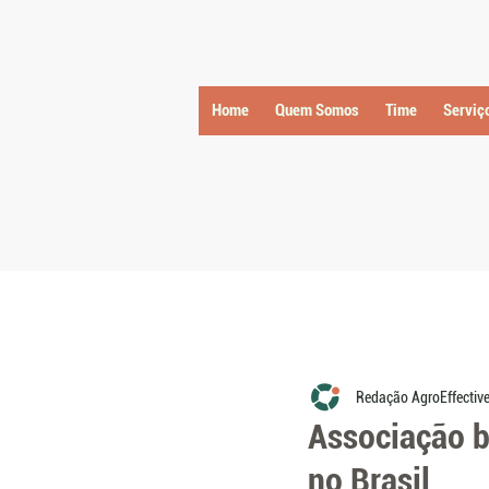
Home
Quem Somos
Time
Serviç
Redação AgroEffectiv
Associação b
no Brasil