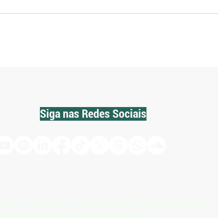
Carne de búfalo identificada
Preço
chega a açougues da Grande
10 por
Porto Alegre
valor
Siga nas Redes Sociais
Belas, 1212 sala 424, bairro Praia de Belas, CEP 90.110-000, Porto Alegre - RS, Brasil
ensa@agroeffective.com.br
e
comercial@agroeffective.com.br