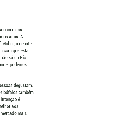
 alcance das 
imos anos. A 
 Möller, o debate 
em com que esta 
 não só do Rio 
 onde  podemos 
pessoas degustam, 
bre búfalos também 
 intenção é 
melhor aos 
m mercado mais 