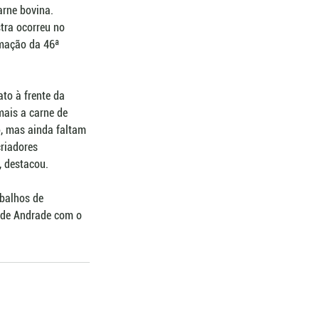
rne bovina. 
tra ocorreu no 
amação da 46ª 
to à frente da 
ais a carne de 
, mas ainda faltam 
riadores 
, destacou.
balhos de 
 de Andrade com o 