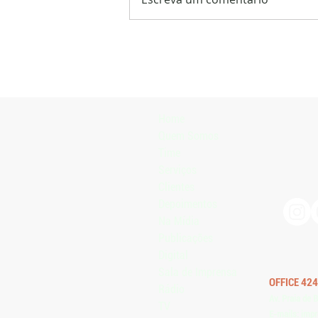
Porteiras Abertas da Ufrgs terá
assado de carcaça de búfalo entre
as atrações
Home
Quem Somos
Time
Serviços
Clientes
Depoimentos
Na Mídia
Publicações
Digital
Sala de Imprensa
OFFICE 424
Rádio
Av. Praia de 
TV
E-mails:
impr