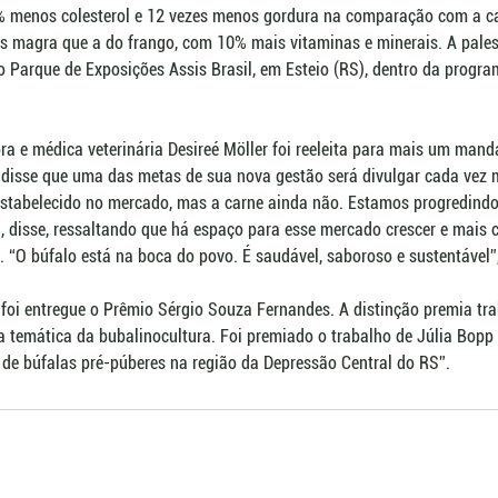
% menos colesterol e 12 vezes menos gordura na comparação com a ca
s magra que a do frango, com 10% mais vitaminas e minerais. A pales
no Parque de Exposições Assis Brasil, em Esteio (RS), dentro da progr
ora e médica veterinária Desireé Möller foi reeleita para mais um manda
 disse que uma das metas de sua nova gestão será divulgar cada vez m
 estabelecido no mercado, mas a carne ainda não. Estamos progredindo
, disse, ressaltando que há espaço para esse mercado crescer e mais c
 “O búfalo está na boca do povo. É saudável, saboroso e sustentável”
oi entregue o Prêmio Sérgio Souza Fernandes. A distinção premia tra
a temática da bubalinocultura. Foi premiado o trabalho de Júlia Bopp
de búfalas pré-púberes na região da Depressão Central do RS”.