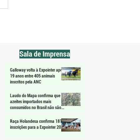
 médio do búfalo supera R$
 quilo vivo e indica
ização no RS
Sala de Imprensa
Galloway volta à Expointer após
19 anos entre 405 animais
inscritos pela ANC
Laudo do Mapa confirma que
azeites importados mais
consumidos no Brasil não são
extravirgem
Raça Holandesa confirma 181
inscrições para a Expointer 2026