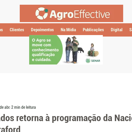
os
Clientes
Depoimentos
Na Mídia
Publicações
Digital
S
de abr.
2 min de leitura
ados retorna à programação da Naci
raford