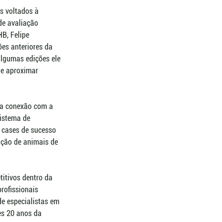
s voltados à 
de avaliação 
B, Felipe 
es anteriores da 
algumas edições ele 
de aproximar 
 a conexão com a 
istema de 
 cases de sucesso 
ação de animais de 
itivos dentro da 
rofissionais 
e especialistas em 
es 20 anos da 