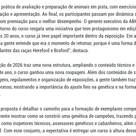
prática de avaliação e preparação de animais em pista, com exercício
mação e apresentação. Ao final, os participantes passam por dinâmica 
 com premiação para o melhor desempenho. O gerente executivo da ABH
torno do curso resgata uma iniciativa que teve protagonismo em ediçõ
s 20 anos, o curso já teve papel importante dentro da exposição. Em 
a a gente entende que era o momento de retomar, porque é uma forma 
dantes das raças Hereford e Braford”, destaca.
ão de 2026 traz uma nova estrutura, ampliando o conteúdo técnico e
ste ano, o curso ganhou uma nova roupagem. Além dos conteúdos de s
agens, regulamentos e organização de exposições, a gente também traz
ocesso, mostrando a importância do ajuste fino na genética e na form
.
a proposta é detalhar o caminho para a formação de exemplares compet
amente mostrar como se constrói uma genética de campeões, trazendo p
como inspetores técnicos, assessores genéticos e cabanheiros, além d
l. Com esse conjunto, a expectativa é entregar um curso à altura dess