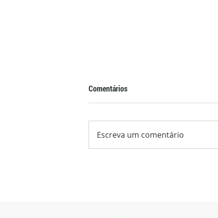
Comentários
Escreva um comentário
Programa Carne Hereford amplia
em 10% número de animais
certificados no primeiro semestre
Home