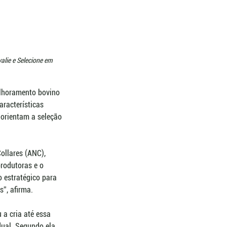
lie e Selecione em 
lhoramento bovino 
racterísticas 
orientam a seleção 
ollares (ANC), 
rodutoras e o 
 estratégico para 
”, afirma.
a cria até essa 
ual. Segundo ela, 