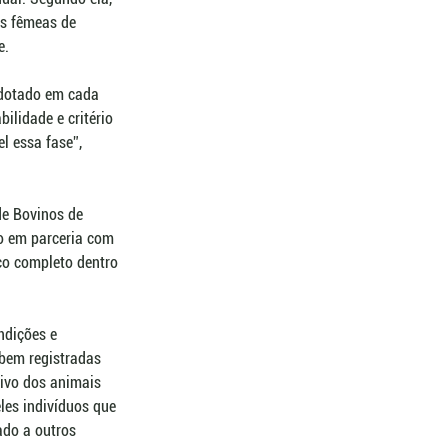
as fêmeas de 
e.
adotado em cada 
lidade e critério 
l essa fase”, 
e Bovinos de 
do em parceria com 
co completo dentro 
ndições e 
bem registradas 
ivo dos animais 
es indivíduos que 
do a outros 