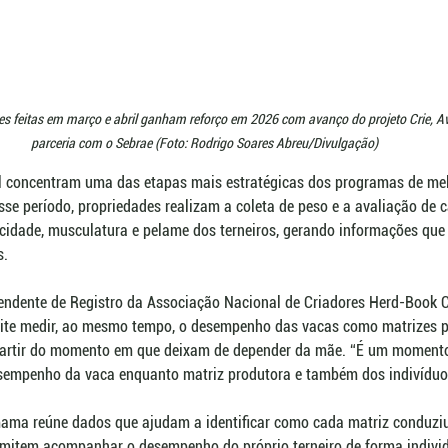
s feitas em março e abril ganham reforço em 2026 com avanço do projeto Crie, Ava
parceria com o Sebrae (Foto: Rodrigo Soares Abreu/Divulgação)
l concentram uma das etapas mais estratégicas dos programas de me
se período, propriedades realizam a coleta de peso e a avaliação de ca
idade, musculatura e pelame dos terneiros, gerando informações que 
s.
endente de Registro da Associação Nacional de Criadores Herd-Book C
ermite medir, ao mesmo tempo, o desempenho das vacas como matrizes p
partir do momento em que deixam de depender da mãe. “É um momento
sempenho da vaca enquanto matriz produtora e também dos indivíduos
mama reúne dados que ajudam a identificar como cada matriz conduziu 
rmitem acompanhar o desempenho do próprio terneiro de forma individ