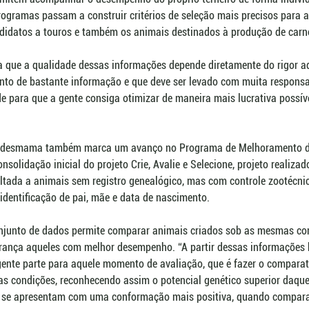
programas passam a construir critérios de seleção mais precisos para 
didatos a touros e também os animais destinados à produção de carn
ta que a qualidade dessas informações depende diretamente do rigor 
to de bastante informação e que deve ser levado com muita responsabi
e para que a gente consiga otimizar de maneira mais lucrativa possíve
e desmama também marca um avanço no Programa de Melhoramento d
solidação inicial do projeto Crie, Avalie e Selecione, projeto realiza
voltada a animais sem registro genealógico, mas com controle zootécni
 identificação de pai, mãe e data de nascimento.
conjunto de dados permite comparar animais criados sob as mesmas co
urança aqueles com melhor desempenho. “A partir dessas informações 
gente parte para aquele momento de avaliação, que é fazer o comparat
s condições, reconhecendo assim o potencial genético superior daquel
 se apresentam com uma conformação mais positiva, quando compara