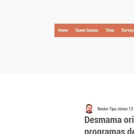
Home
Quem Somos
Time
Serviç
Nestor Tipa Júnior
13 
Desmama orie
programas d