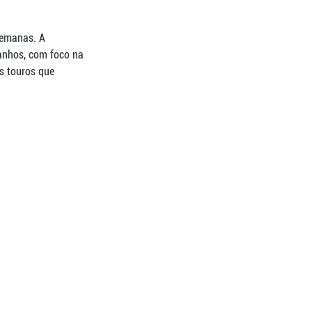
semanas. A 
anhos, com foco na 
s touros que 