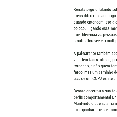
Renata seguiu falando sob
áreas diferentes ao longo
quando entendem isso alc
colocou, ligando essa me
que diferencia as pessoa
o outro floresce em múltip
A palestrante também abo
vida tem fases, ritmos, p
tornando, e não quem fomo
fardo, mas um caminho de 
trás de um CNPJ existe 
Renata encerrou a sua fala
perfis comportamentais. “
Mantendo o que está na no
acompanhar quem estamos