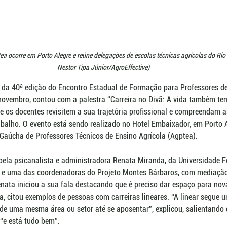
a ocorre em Porto Alegre e reúne delegações de escolas técnicas agrícolas do Rio 
Nestor Tipa Júnior/AgroEffective)
a 40ª edição do Encontro Estadual de Formação para Professores de
 novembro, contou com a palestra “Carreira no Divã: A vida também tem
e os docentes revisitem a sua trajetória profissional e compreendam as
balho. O evento está sendo realizado no Hotel Embaixador, em Porto A
aúcha de Professores Técnicos de Ensino Agrícola (Agptea). 
 pela psicanalista e administradora Renata Miranda, da Universidade 
e uma das coordenadoras do Projeto Montes Bárbaros, com mediação d
enata iniciou a sua fala destacando que é preciso dar espaço para nova
a, citou exemplos de pessoas com carreiras lineares. “A linear segue u
 de uma mesma área ou setor até se aposentar”, explicou, salientando 
 “e está tudo bem”.