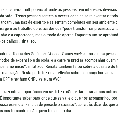
re a carreira multipotencial, onde as pessoas têm interesses diversos 
 da vida. “Essas pessoas sentem a necessidade de se reinventar a todo 
ançam uma paz de espírito e se sentem completos em seu ambiente de
nsagem ao trabalho do educador que “pode transformar processos a to
s não é a capacidade, mas o modo de operar. Enquanto um se aprofund
los galhos”, sinalizou. 
rdou a Teoria dos Setênios. “A cada 7 anos você se torna uma pessoa
eríodos de expansão e de poda, e a carreira precisa acompanhar quem
s lá no início”, enfatizou. Renata também falou sobre a questão do 
realização. Nesta parte fez uma reflexão sobre liderança humanizada
um CPF e nenhum CNPJ vale um AVC”.
 trazendo a importância em ser feliz e não tentar agradar aos outros, 
É importante saber para onde que se vai e o que nos acompanhou por 
ssa essência. Felicidade precede o sucesso”, concluiu, dizendo, que a 
 nos tornando e não quem fomos um dia.