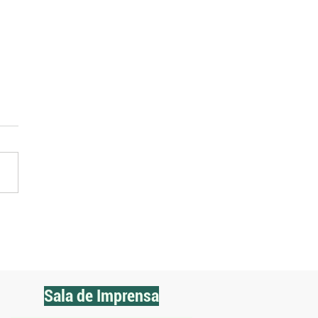
2026 impulsiona escolas
olas como referência em
isa aplicada
Sala de Imprensa