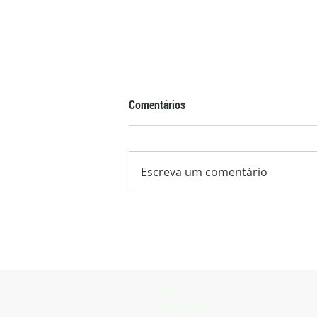
Comentários
Escreva um comentário
Meta 2026 seleciona dez projetos
de escolas agrícolas para
apresentação na Expointer
Home
Quem Somos