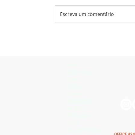
Escreva um comentário
Arrozeiros pedem mudanças na
MP 1.376/2026, que trata da
renegociação de dívidas agrícolas
Home
Quem Somos
Time
Serviços
Clientes
Depoimentos
Na Mídia
Publicações
Digital
Sala de Imprensa
OFFICE 424