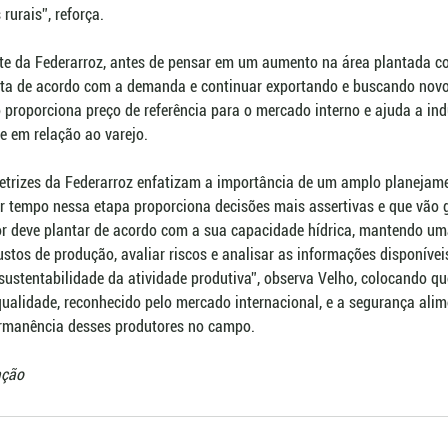
urais”, reforça.
te da Federarroz, antes de pensar em um aumento na área plantada co
erta de acordo com a demanda e continuar exportando e buscando nov
 proporciona preço de referência para o mercado interno e ajuda a ind
 em relação ao varejo. 
iretrizes da Federarroz enfatizam a importância de um amplo planejam
ir tempo nessa etapa proporciona decisões mais assertivas e que vão 
or deve plantar de acordo com a sua capacidade hídrica, mantendo u
ustos de produção, avaliar riscos e analisar as informações disponíve
 sustentabilidade da atividade produtiva”, observa Velho, colocando qu
ualidade, reconhecido pelo mercado internacional, e a segurança alim
ermanência desses produtores no campo. 
ação