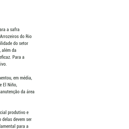
ra a safra 
Arrozeiros do Rio 
lidade do setor 
, além da 
ficaz. Para a 
ivo. 
mentou, em média, 
 El Niño, 
manutenção da área 
ial produtivo e 
o delas devem ser 
damental para a 