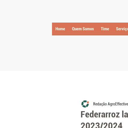
Home
Quem Somos
Time
Serviç
Redação AgroEffectiv
Federarroz la
2023/2024