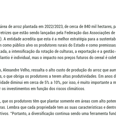
ea de arroz plantada em 2022/2023, de cerca de 840 mil hectares, pa
etrizes que estão sendo lançadas pela Federação das Associações de 
). A entidade acredita que esta é a melhor estratégia para a sustentabi
têm como público alvo os produtores rurais do Estado e como premissas
da, a intensificação da rotação de culturas, a exportação e a gestão e
lantio é individual, mas o impacto nos preços futuros do cereal é colet
, Alexandre Velho, ressalta o alto custo de produção do arroz que au
, o que obriga os produtores a terem altas produtividades. Em anos de
vidade diminui em cerca de 5% a 10%, por isso, é muito importante a 
 os investimentos em função dos riscos climáticos. 
a, que os produtores têm que plantar somente em áreas com alto potenc
ras. Lembra que cada propriedade tem as suas características e dentr
tivos. “Portanto, a diversificação continua sendo uma ferramenta fun