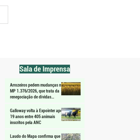
 Safra mantém juros
dos e deixa dúvidas sobre
o ao crédito, avalia
arroz
Sala de Imprensa
Arrozeiros pedem mudanças na
MP 1.376/2026, que trata da
renegociação de dívidas
agrícolas
Galloway volta à Expointer após
19 anos entre 405 animais
inscritos pela ANC
Laudo do Mapa confirma que