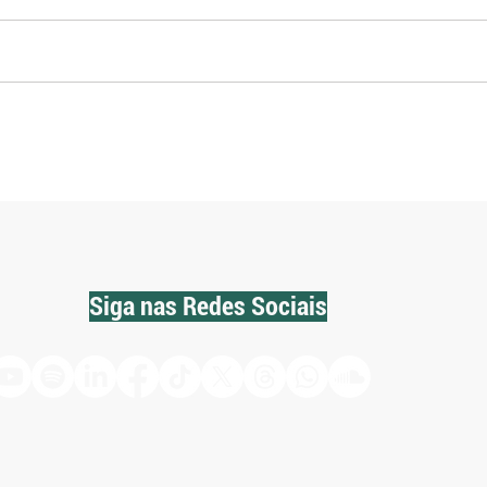
Exportações de arroz aliviam
Plano
oferta interna e impulsionam
eleva
recuperação dos preços
acess
Feder
Siga nas Redes Sociais