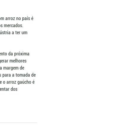
m arroz no país é 
os mercados. 
ústria a ter um 
ento da próxima 
gerar melhores 
ma margem de 
is para a tomada de 
e o arroz gaúcho é 
entar dos 