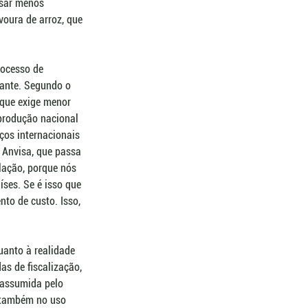
usar menos 
voura de arroz, que 
rocesso de 
pante. Segundo o 
 que exige menor 
produção nacional 
ços internacionais 
 Anvisa, que passa 
lação, porque nós 
íses. Se é isso que 
to de custo. Isso, 
uanto à realidade 
as de fiscalização, 
 assumida pelo 
s também no uso 