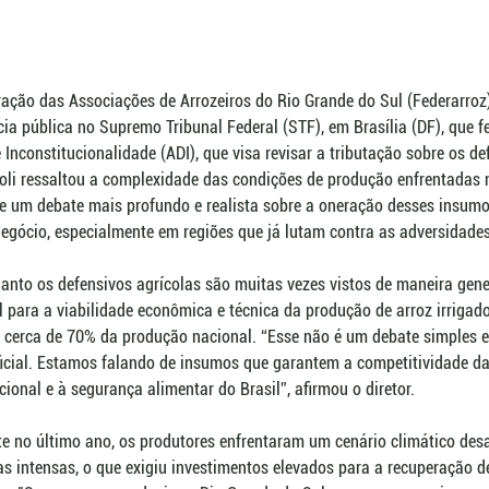
eração das Associações de Arrozeiros do Rio Grande do Sul (Federarroz),
ia pública no Supremo Tribunal Federal (STF), em Brasília (DF), que fe
Inconstitucionalidade (ADI), que visa revisar a tributação sobre os de
loli ressaltou a complexidade das condições de produção enfrentadas 
de um debate mais profundo e realista sobre a oneração desses insumo
egócio, especialmente em regiões que já lutam contra as adversidades
uanto os defensivos agrícolas são muitas vezes vistos de maneira gene
al para a viabilidade econômica e técnica da produção de arroz irrigad
a cerca de 70% da produção nacional. “Esse não é um debate simples e
ficial. Estamos falando de insumos que garantem a competitividade d
ional e à segurança alimentar do Brasil”, afirmou o diretor. 
e no último ano, os produtores enfrentaram um cenário climático desa
s intensas, o que exigiu investimentos elevados para a recuperação de