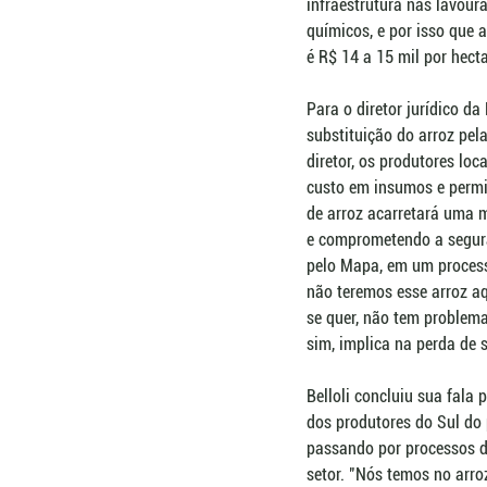
infraestrutura nas lavou
químicos, e por isso que a
é R$ 14 a 15 mil por hect
Para o diretor jurídico d
substituição do arroz pel
diretor, os produtores loc
custo em insumos e permi
de arroz acarretará uma m
e comprometendo a segura
pelo Mapa, em um process
não teremos esse arroz aq
se quer, não tem problema
sim, implica na perda de s
Belloli concluiu sua fala 
dos produtores do Sul do 
passando por processos d
setor. "Nós temos no arro