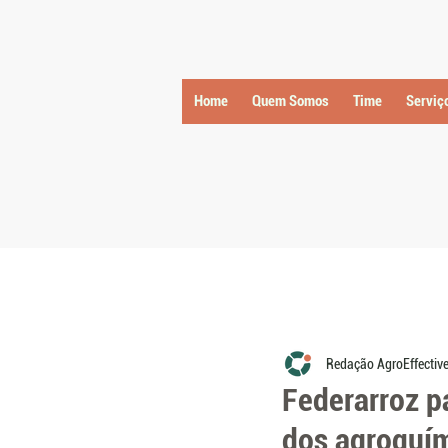
Home
Quem Somos
Time
Serviç
Redação AgroEffectiv
Federarroz p
dos agroquí