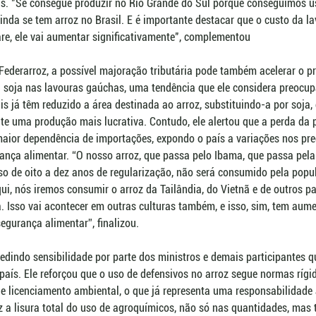
ras. "Se consegue produzir no Rio Grande do Sul porque conseguimos 
inda se tem arroz no Brasil. E é importante destacar que o custo da la
are, ele vai aumentar significativamente", complementou
a Federarroz, a possível majoração tributária pode também acelerar o p
a soja nas lavouras gaúchas, uma tendência que ele considera preocu
ais já têm reduzido a área destinada ao arroz, substituindo-a por soja,
te uma produção mais lucrativa. Contudo, ele alertou que a perda da 
aior dependência de importações, expondo o país a variações nos pre
nça alimentar. “O nosso arroz, que passa pelo Ibama, que passa pela
o de oito a dez anos de regularização, não será consumido pela popu
ui, nós iremos consumir o arroz da Tailândia, do Vietnã e de outros pa
. Isso vai acontecer em outras culturas também, e isso, sim, tem aumen
egurança alimentar”, finalizou.
pedindo sensibilidade por parte dos ministros e demais participantes q
país. Ele reforçou que o uso de defensivos no arroz segue normas rígid
e licenciamento ambiental, o que já representa uma responsabilidade
z a lisura total do uso de agroquímicos, não só nas quantidades, ma