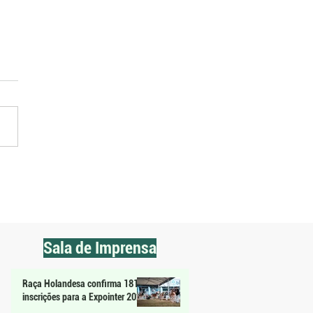
 arrozeiro condiciona acesso
ano Safra a dívida e juros
res
Sala de Imprensa
Raça Holandesa confirma 181
inscrições para a Expointer 2026