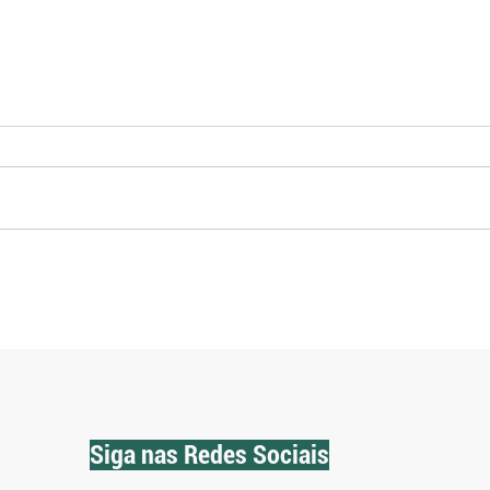
Plano Safra mantém juros
Setor
elevados e deixa dúvidas sobre
ao Pl
acesso ao crédito, avalia
meno
Federarroz
Siga nas Redes Sociais