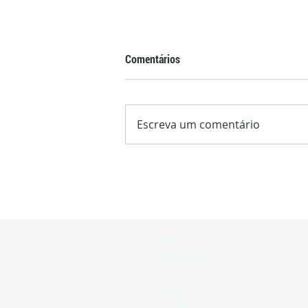
Comentários
Escreva um comentário
Exportações de arroz aliviam
oferta interna e impulsionam
recuperação dos preços
Home
Quem Somos
Time
Serviços
Clientes