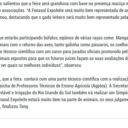
o salientou que a feira será grandiosa com base na presença maciça n
e associações. “A Fenasul Expoleite será muito bem representada de a
irmou, destacando que o gado leiteiro será muito bem representado pel
e estarão participando búfalos, eqüinos de várias raças como  Manga
ais com o retorno das aves, tanto galinha como pássaros, os coelho
 técnico-científica com um curso para jurados oficiais promovido pela
nimais expostos para que os futuros juízes façam as suas avaliações de
 ver quais os melhores indivíduos”, observou.
a, que a feira  contará com uma parte técnico-científica com a realiz
úcha de Professores Técnicos de Ensino Agrícola (Agptea). A Secretari
tável e Irrigação do Rio Grande do Sul também irá realizar um Simpós
nasul Expoleite estará muito bem na parte de animais, os seus julga
, finalizou Tang.