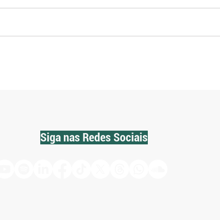
Temporais em sequência agravam
Produ
perdas de produtores de leite no
no le
Rio Grande do Sul
maior
Siga nas Redes Sociais