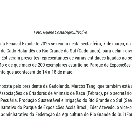
Foto: Rejane Costa/AgroEffective
a Fenasul Expoleite 2025 se reuniu nesta sexta-feira, 7 de março, na
de Gado Holandês do Rio Grande do Sul (Gadolando), para definir dive
 Estiveram presentes representantes de várias entidades ligadas ao se
isão é de que mais de 200 exemplares estarão no Parque de Exposições 
ento que acontecerá de 14 a 18 de maio.
mposta pelo presidente da Gadolando, Marcos Tang, que também está à
Associações de Criadores de Animais de Raça (Febrac), pelo secretário
, Pecuária, Produção Sustentável e Irrigação do Rio Grande do Sul (Sea
strativo do Parque de Exposições Assis Brasil, Eder Azevedo, o vice-pr
or administrativo da Federação da Agricultura do Rio Grande do Sul (Far