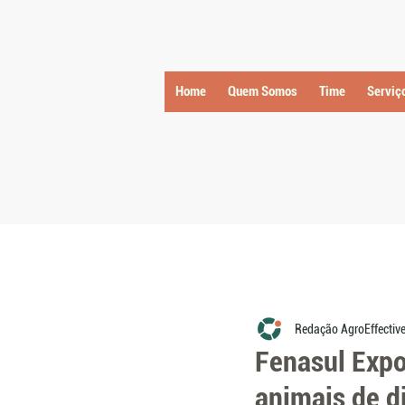
Home
Quem Somos
Time
Serviç
Redação AgroEffectiv
Fenasul Expo
animais de d