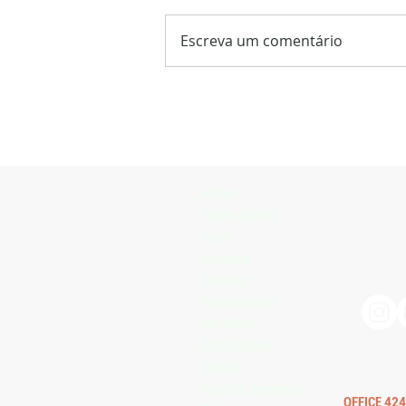
Escreva um comentário
Raça Holandesa confirma 181
inscrições para a Expointer 2026
Home
Quem Somos
Time
Serviços
Clientes
Depoimentos
Na Mídia
Publicações
Digital
Sala de Imprensa
OFFICE 424