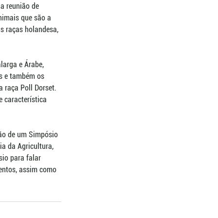
a reunião de 
nimais que são a 
as raças holandesa, 
larga e Árabe, 
s e também os 
 raça Poll Dorset. 
 característica 
ação de um Simpósio 
a da Agricultura, 
io para falar 
mentos, assim como 