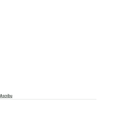
Ascribu
Ver tudo
Posts recentes