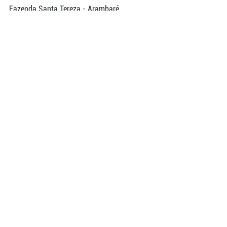
Fazenda Santa Tereza - Arambaré
ABHB
Ver tudo
Posts recentes