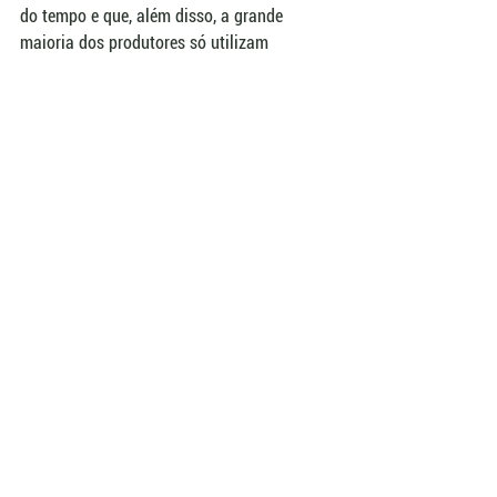
do tempo e que, além disso, a grande 
maioria dos produtores só utilizam 
sementes certificadas e têm desenvolvido e 
publicado um manual de boas práticas 
agrícolas. “Não é casualidade o Uruguai ser 
um país exportador”, finalizou.
A 34ª Abertura Oficial da Colheita do Arroz 
e Grãos em Terras Baixas é uma realização 
da Federarroz e correalização da Embrapa 
e do Senar, com patrocínio Premium do 
Instituto Riograndense do Arroz (Irga) e do 
Ministério da Agricultura e Pecuária 
(Mapa). Informações e inscrições gratuitas 
podem ser obtidas pelo site 
colheitadoarroz.com.br
.
Fotos: Carlos Queiroz/Divulgação
Federarroz