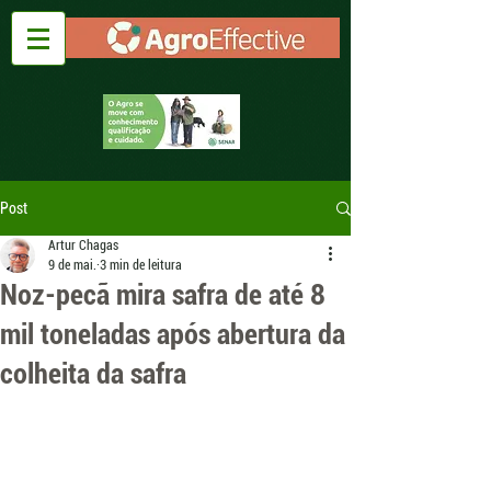
Post
Artur Chagas
9 de mai.
3 min de leitura
Noz-pecã mira safra de até 8
mil toneladas após abertura da
colheita da safra