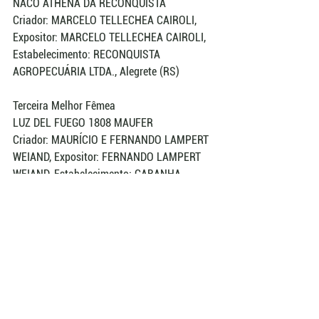
NACO ATHENA DA RECONQUISTA
Criador: MARCELO TELLECHEA CAIROLI, 
Expositor: MARCELO TELLECHEA CAIROLI, 
Estabelecimento: RECONQUISTA 
AGROPECUÁRIA LTDA., Alegrete (RS)
Terceira Melhor Fêmea
LUZ DEL FUEGO 1808 MAUFER
Criador: MAURÍCIO E FERNANDO LAMPERT 
WEIAND, Expositor: FERNANDO LAMPERT 
WEIAND, Estabelecimento: CABANHA 
MAUFER, Cruzeiro Do Sul (RS)
Quarta Melhor Fêmea
DA COR DO PECADO DA CASA CAMPOS-TE
Criador: MÁRCIO JOSÉ LEITE E LUCIANA 
BATISTA, Expositor: MÁRCIO JOSÉ LEITE E 
LUCIANA BATISTA, Estabelecimento: 
CABANHA SANTA TEREZINHA DO 