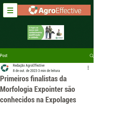
Post
Redação AgroEffective
8 de out. de 2023
3 min de leitura
Primeiros finalistas da
Morfologia Expointer são
conhecidos na Expolages