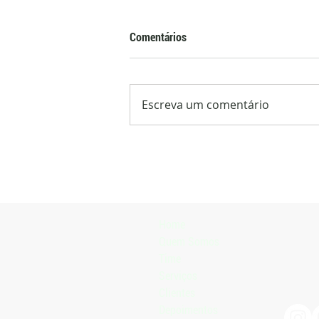
Comentários
Escreva um comentário
Laudo do Mapa confirma que
azeites importados mais
consumidos no Brasil não são
extravirgem
Home
Quem Somos
Time
Serviços
Clientes
Depoimentos