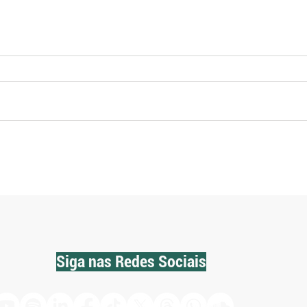
Produção brasileira de azeite de
Selo 
oliva bate recorde e chega a 1,434
para 
milhão de litros
2026
Siga nas Redes Sociais