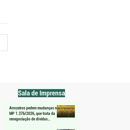
Premium abre inscrições
azeites gaúchos da safra
Sala de Imprensa
Arrozeiros pedem mudanças na
MP 1.376/2026, que trata da
renegociação de dívidas
agrícolas