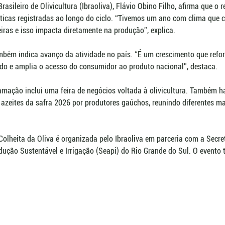
rasileiro de Olivicultura (Ibraoliva), Flávio Obino Filho, afirma que o 
ticas registradas ao longo do ciclo. “Tivemos um ano com clima que c
iras e isso impacta diretamente na produção”, explica.
mbém indica avanço da atividade no país. “É um crescimento que refor
ado e amplia o acesso do consumidor ao produto nacional”, destaca.
amação inclui uma feira de negócios voltada à olivicultura. Também h
 azeites da safra 2026 por produtores gaúchos, reunindo diferentes 
 Colheita da Oliva é organizada pelo Ibraoliva em parceria com a Secre
odução Sustentável e Irrigação (Seapi) do Rio Grande do Sul. O evento 