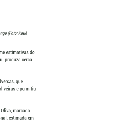
onga (Foto: Kauê 
rme estimativas do 
Sul produza cerca 
dversas, que 
iveiras e permitiu 
 Oliva, marcada 
onal, estimada em 