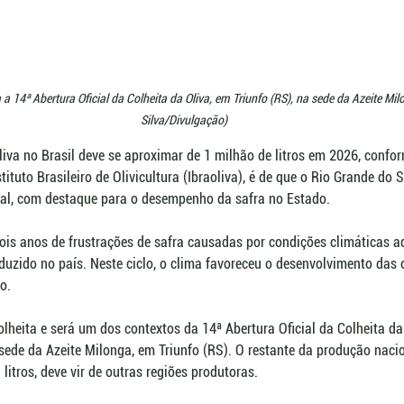
 14ª Abertura Oficial da Colheita da Oliva, em Triunfo (RS), na sede da Azeite Mil
Silva/Divulgação)
liva no Brasil deve se aproximar de 1 milhão de litros em 2026, confo
stituto Brasileiro de Olivicultura (Ibraoliva), é de que o Rio Grande do 
otal, com destaque para o desempenho da safra no Estado.
ois anos de frustrações de safra causadas por condições climáticas a
zido no país. Neste ciclo, o clima favoreceu o desenvolvimento das ol
o.
heita e será um dos contextos da 14ª Abertura Oficial da Colheita da
a sede da Azeite Milonga, em Triunfo (RS). O restante da produção naci
itros, deve vir de outras regiões produtoras.