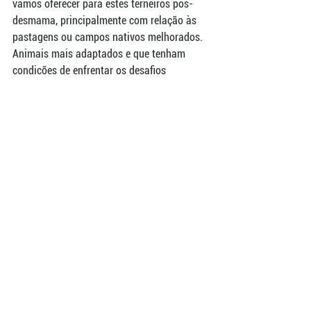
vamos oferecer para estes terneiros pós-
desmama, principalmente com relação às 
pastagens ou campos nativos melhorados. 
Animais mais adaptados e que tenham 
condições de enfrentar os desafios 
nutricionais e sanitários, como por exemplo 
o carrapato, são alguns dos critérios de 
seleção que vêm ao encontro do trabalho 
da Conexão. Produzimos genética para 
produção, e o desmame é o início de uma 
jornada estratégica para a produção de 
carne e desencadeamento da puberdade, 
fases fundamentais de sistemas de 
produção sustentáveis”,  alerta o técnico.
Conexão Delta G