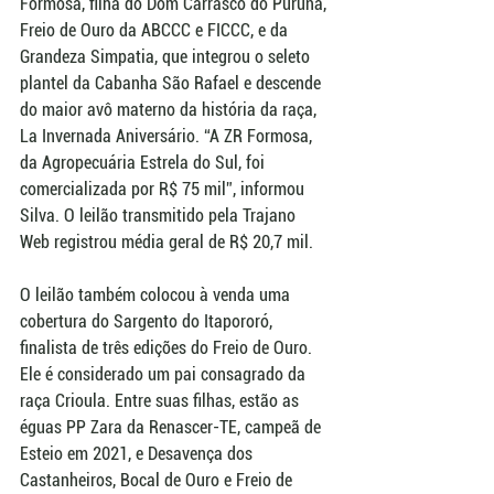
Formosa, filha do Dom Carrasco do Puruña, 
Freio de Ouro da ABCCC e FICCC, e da 
Grandeza Simpatia, que integrou o seleto 
plantel da Cabanha São Rafael e descende 
do maior avô materno da história da raça, 
La Invernada Aniversário. “A ZR Formosa, 
da Agropecuária Estrela do Sul, foi 
comercializada por R$ 75 mil”, informou 
Silva. O leilão transmitido pela Trajano 
Web registrou média geral de R$ 20,7 mil.  
O leilão também colocou à venda uma 
cobertura do Sargento do Itapororó, 
finalista de três edições do Freio de Ouro. 
Ele é considerado um pai consagrado da 
raça Crioula. Entre suas filhas, estão as 
éguas PP Zara da Renascer-TE, campeã de 
Esteio em 2021, e Desavença dos 
Castanheiros, Bocal de Ouro e Freio de 