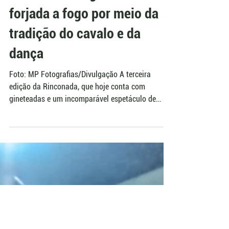
Redação AgroEffective
15 de jan. de 2025
CTG Rincão da Fronteira
Rinconada resgata a história
forjada a fogo por meio da
tradição do cavalo e da
dança
Foto: MP Fotografias/Divulgação A terceira
edição da Rinconada, que hoje conta com
gineteadas e um incomparável espetáculo de
dança em...