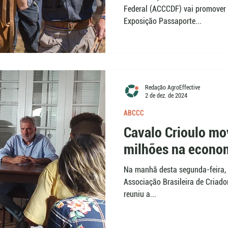
Federal (ACCCDF) vai promover
Exposição Passaporte...
Redação AgroEffective
2 de dez. de 2024
ABCCC
Cavalo Crioulo m
milhões na econo
Na manhã desta segunda-feira, 
Associação Brasileira de Criad
reuniu a...