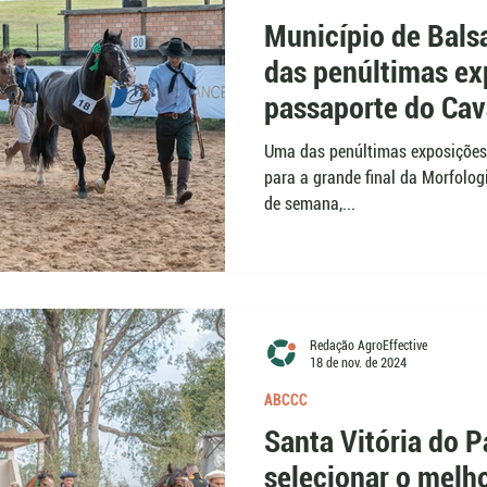
Município de Bals
das penúltimas ex
passaporte do Cav
Uma das penúltimas exposições 
para a grande final da Morfologi
de semana,...
Redação AgroEffective
18 de nov. de 2024
ABCCC
Santa Vitória do P
selecionar o melho