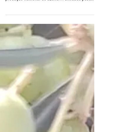
André de Paula, uma pauta para proteger a
produção nacional de azeite. A entidade pede
mais fiscalização sobre importados vendidos
como extravirgens, adesão do Brasil ao Comitê
Oleícola Internacional, controle dos lagares,
crédito agrícola e medidas contra a deriva de
herbicidas hormonais.