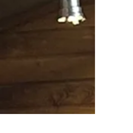
a inclusão do Brasil como membro pleno do COI e
alertou: o desafio agora é estabilizar a produção
após quedas de até 70%.