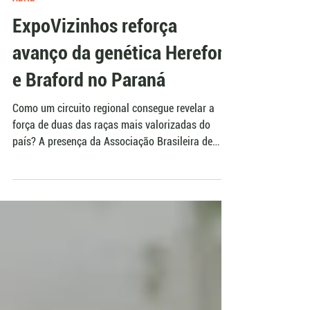
1 de dez. de 2025
ABHB
ExpoVizinhos reforça
avanço da genética Hereford
e Braford no Paraná
Como um circuito regional consegue revelar a
força de duas das raças mais valorizadas do
país? A presença da Associação Brasileira de
Hereford e Braford ABHB na ExpoVizinhos
mostrou, em pista, a evolução genética que vem
ganhando espaço no Paraná, com animais de
argola e rústicos exibindo consistência, qualidade
e avanço real das seleções locais.