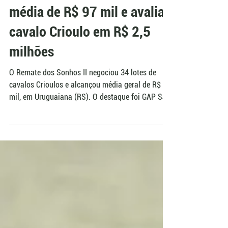
15 de jun.
Trajano Silva Remates
Leilão da GAP alcança
média de R$ 97 mil e avalia
cavalo Crioulo em R$ 2,5
milhões
O Remate dos Sonhos II negociou 34 lotes de
cavalos Crioulos e alcançou média geral de R$ 97
mil, em Uruguaiana (RS). O destaque foi GAP São
Pedro, que teve uma participação de 10% vendida
por R$ 250 mil, resultado que atribui ao animal
uma avaliação estimada em R$ 2,5 milhões. O
leilão também atraiu compradores do Uruguai e
do Paraguai.