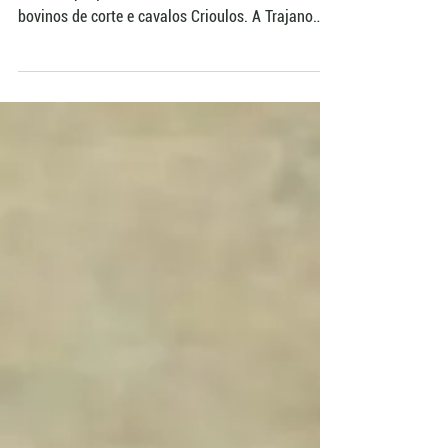
O primeiro semestre combinou maior oferta, mais
leilões e preços acima de 2025 nos mercados de
bovinos de corte e cavalos Crioulos. A Trajano
Silva Remates avalia que o aumento no número
de animais não pressionou as cotações. Para a
primavera, a expectativa é de forte demanda nos
leilões tradicionais e manutenção de um
ambiente favorável aos negócios.