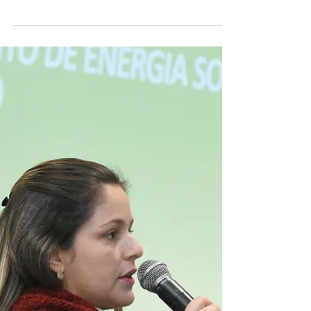
Semana Arrozeira de
Alegrete debate modelos
econômicos e comerciais
A Semana Arrozeira de Alegrete este ano terá
como tema central “Modelos econômicos e
comerciais”. A 11ª edição do evento, promovida
pela...