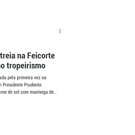
u com a participação da ABCB.
treia na Feicorte
ao tropeirismo
ada pela primeira vez na
em Presidente Prudente.
arne de sol com manteiga de
paçoca de pilão, preparo ligado
ermitirá ao público provar a
o leite da espécie.