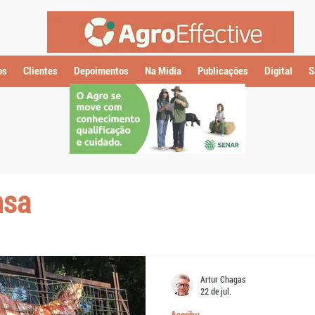
os
Clientes
Depoimentos
Na Mídia
Publicações
Digital
S
nsa
Artur Chagas
22 de jul.