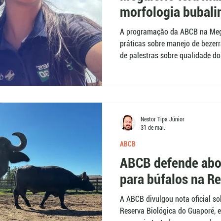
morfologia bubali
A programação da ABCB na Mega
práticas sobre manejo de bezerr
de palestras sobre qualidade do 
reprodução e sêmen. A agenda oc
Belo Horizonte (MG), aproximand
estudantes de temas ligados à 
bubalinocultura leiteira.
Nestor Tipa Júnior
31 de mai.
ABCB
ABCB defende abo
para búfalos na R
A ABCB divulgou nota oficial so
Reserva Biológica do Guaporé, 