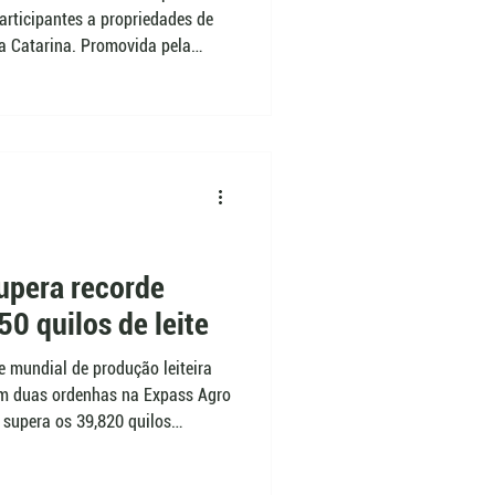
participantes a propriedades de
ta Catarina. Promovida pela
 de novembro, em Florianópolis,
om universidades e visitas a
ticínio próprio em Biguaçu e
ropaba.
supera recorde
0 quilos de leite
e mundial de produção leiteira
em duas ordenhas na Expass Agro
supera os 39,820 quilos
animal do mesmo criador, que já
e 37 quilos de uma búfala do