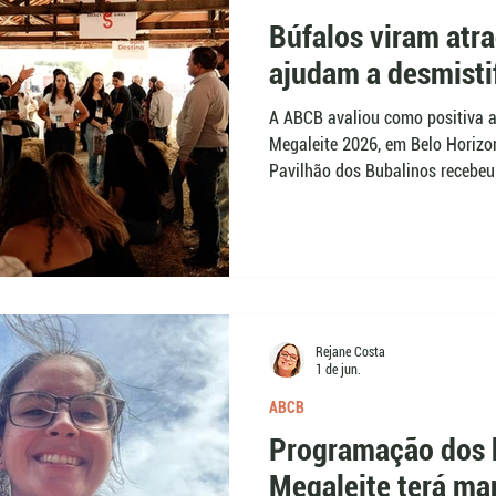
Búfalos viram atr
ajudam a desmistif
A ABCB avaliou como positiva a
Megaleite 2026, em Belo Horizon
Pavilhão dos Bubalinos recebeu 
famílias e visitantes, com pales
exposição de animais e dinâmic
docilidade da espécie e desmisti
Rejane Costa
1 de jun.
ABCB
Programação dos 
Megaleite terá ma