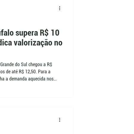
falo supera R$ 10
ndica valorização no
 Grande do Sul chegou a R$
ios de até R$ 12,50. Para a
nha a demanda aquecida nos
egociados próximos aos preços
cresce entre pecuaristas
enor custo operacional.