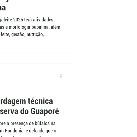
na
leite 2026 terá atividades
as e morfologia bubalina, além
leite, gestão, nutrição,
orre entre 3 e 6 de junho, em
o criadores, técnicos e
produtividade e ao manejo da
rdagem técnica
eserva do Guaporé
bre a presença de búfalos na
em Rondônia, e defende que o