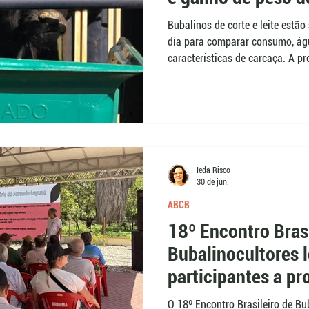
Bubalinos de corte e leite estã
dia para comparar consumo, ág
características de carcaça. A p
na Unesp, deve identificar ani
consumo de alimento. O dado p
representar entre 60% e 70% do
Ieda Risco
30 de jun.
ABCB
18º Encontro Brasi
Bubalinocultores 
participantes a pr
referência em SC
O 18º Encontro Brasileiro de Bub