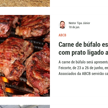
Paquistão. A competição conto
Nestor Tipa Júnior
18 de jun.
ABCB
Carne de búfalo es
com prato ligado 
A carne de búfalo será apresent
Feicorte, de 23 a 26 de junho, 
Associados da ABCB servirão c
búfala e stracciatella, além de 
ao tropeirismo. A participação p
proteína e diferentes derivados d