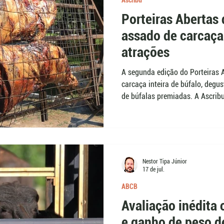
Ascribu
Porteiras Abertas 
assado de carcaça 
atrações
A segunda edição do Porteiras 
carcaça inteira de búfalo, degu
de búfalas premiadas. A Ascrib
para aproximar o público da bu
conhecida fora do meio rural. 
Experimental teve origem em ma
da Ascribu.
Nestor Tipa Júnior
17 de jul.
ABCB
Avaliação inédit
e ganho de peso d