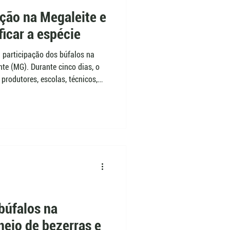
ação na Megaleite e
icar a espécie
 participação dos búfalos na
te (MG). Durante cinco dias, o
produtores, escolas, técnicos,
tras, degustação de derivados,
as que ajudaram a apresentar a
ficar a bubalinocultura.
búfalos na
nejo de bezerras e