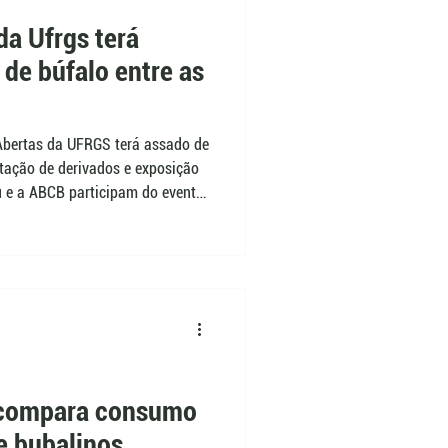
da Ufrgs terá
de búfalo entre as
Abertas da UFRGS terá assado de
stação de derivados e exposição
u e a ABCB participam do evento
balinocultura, ainda pouco
O rebanho da Estação
trizes doadas por associados
a compara consumo
e bubalinos