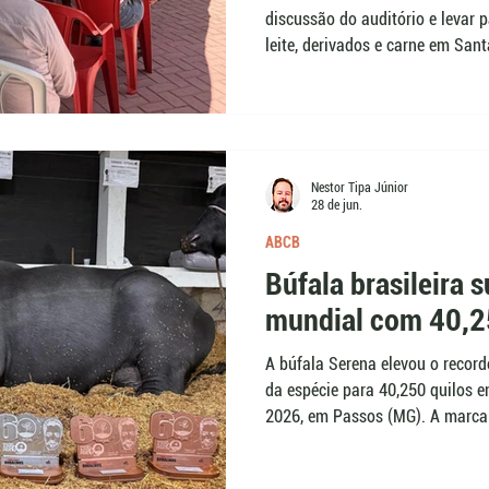
discussão do auditório e levar 
leite, derivados e carne em San
ABCB, a programação de 24 a 27
combina debates, aproximação c
sistemas distintos, incluindo la
criação em solo arenoso em Ga
Nestor Tipa Júnior
28 de jun.
ABCB
Búfala brasileira 
mundial com 40,25
A búfala Serena elevou o record
da espécie para 40,250 quilos 
2026, em Passos (MG). A marca 
registrados em 2024 por outro 
havia ultrapassado o recorde d