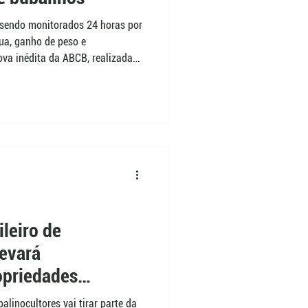
o sendo monitorados 24 horas por
ua, ganho de peso e
rova inédita da ABCB, realizada
mais que produzem com menor
esa porque a alimentação pode
s custos de uma propriedade.
leiro de
levará
opriedades
alinocultores vai tirar parte da