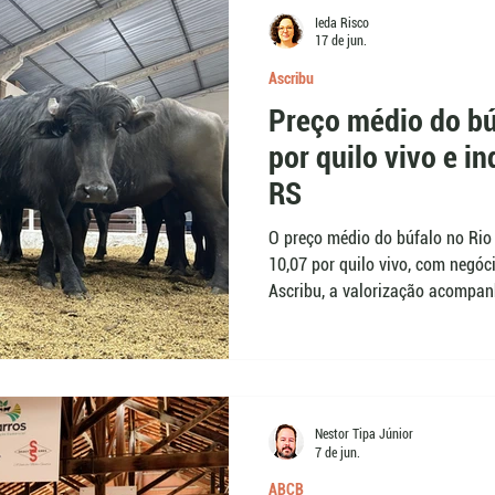
Ieda Risco
17 de jun.
Ascribu
Preço médio do bú
por quilo vivo e i
RS
O preço médio do búfalo no Rio
10,07 por quilo vivo, com negóc
Ascribu, a valorização acompa
remates, onde lotes têm sido n
dos bovinos. A procura também 
interessados em sistemas com m
Nestor Tipa Júnior
7 de jun.
ABCB