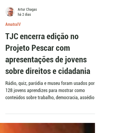
Artur Chagas
há 2 dias
AmatraIV
TJC encerra edição no
Projeto Pescar com
apresentações de jovens
sobre direitos e cidadania
Rádio, quiz, paródia e museu foram usados por
128 jovens aprendizes para mostrar como
conteúdos sobre trabalho, democracia, assédio e
segurança podem ser aplicados ao cotidiano. As
apresentações encerraram a edição 2026 do
Trabalho, Justiça e Cidadania, coordenado no Rio