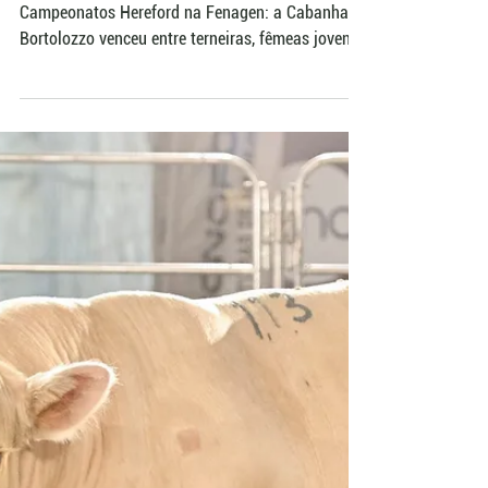
Cabanha Bortolozzo domina
julgamento Hereford na
Fenagen com quatro
Grandes Campeonatos
Um único criatório levou os quatro Grandes
Campeonatos Hereford na Fenagen: a Cabanha
Bortolozzo venceu entre terneiras, fêmeas jovens,
terneiros e touros jovens, com índices de até
93,58. Organizada pela ANC, a feira também
definiu os campeões Braford. Segundo o jurado
Igor Saldanha de Freitas, o modelo que combina
fenótipo e genética amplia o conhecimento usado
na seleção dos rebanhos.