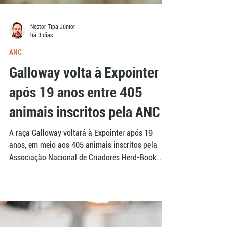
Nestor Tipa Júnior
há 3 dias
ANC
Galloway volta à Expointer
após 19 anos entre 405
animais inscritos pela ANC
A raça Galloway voltará à Expointer após 19
anos, em meio aos 405 animais inscritos pela
Associação Nacional de Criadores Herd-Book
Collares (ANC). O grupo reúne 382 bovinos de
argola e 23 equinos Percheron, com dez raças
representadas nas pistas de Esteio. A