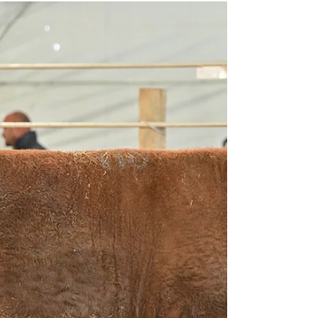
consagra Grandes Campeões
na Fenagen
O julgamento do Charolês na Fenagen mostrou
por que a avaliação em pista não termina no
fenótipo. Os quatro campeões registraram índices
entre 84,94 e 91, enquanto a seleção também
considerou informações genéticas. Segundo a
jurada Luiza Ramos Ribeiro, o Promebo auxilia
esse trabalho tanto em rebanhos de pedigree
quanto comerciais.