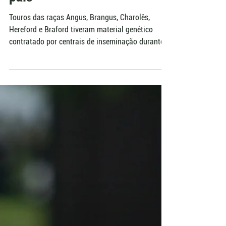
Fenagen atraem olhares de
centrais de inseminação do
país
Touros das raças Angus, Brangus, Charolês,
Hereford e Braford tiveram material genético
contratado por centrais de inseminação durante a
Fenagen. A ANC avalia que a feira passou a
aproximar o Promebo do mercado, reunindo
animais pré-selecionados por desempenho
genético e características fenotípicas. A
contratação não depende apenas de premiação
em pista, mas de objetivos comerciais das
empresas.