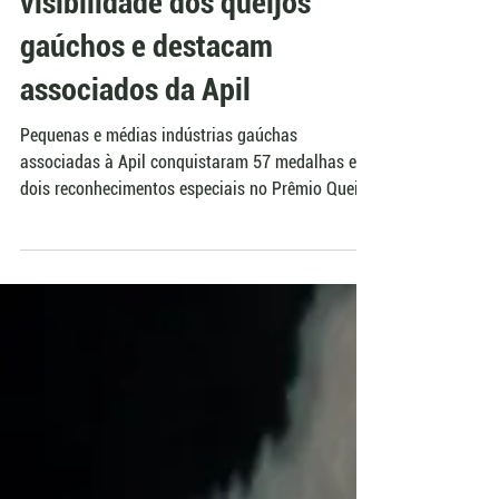
Apil/RS
Prêmios nacionais ampliam
visibilidade dos queijos
gaúchos e destacam
associados da Apil
Pequenas e médias indústrias gaúchas
associadas à Apil conquistaram 57 medalhas e
dois reconhecimentos especiais no Prêmio Queijo
Brasil 2026. O resultado inclui o Melhor Queijo do
Rio Grande do Sul, da Dalaio, e a Seleção
Queijista, da Pomerano. Para a entidade, os
prêmios ajudam a ampliar a visibilidade de
produtos gaúchos em um mercado no qual outros
estados comunicam melhor seus queijos.