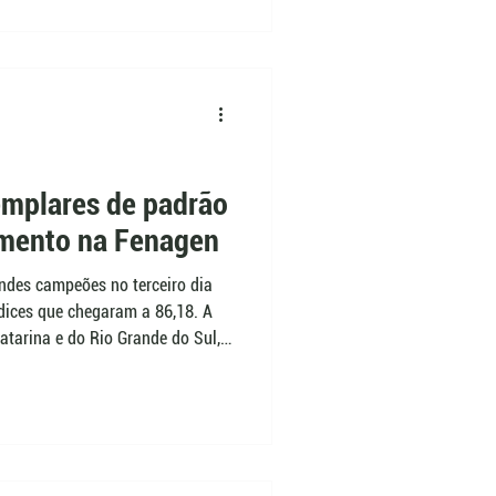
veira Jacques, essa combinação
dutores com potencial
emplares de padrão
amento na Fenagen
andes campeões no terceiro dia
dices que chegaram a 86,18. A
atarina e do Rio Grande do Sul,
a corporal, produção de carne,
a o jurado Alcides Pilau, os
derno buscado pela seleção da