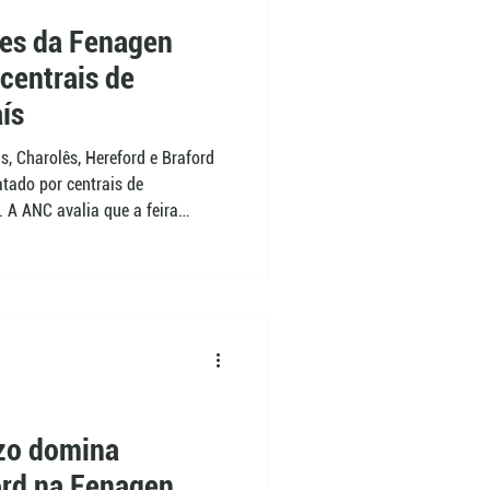
tes da Fenagen
centrais de
ís
, Charolês, Hereford e Braford
atado por centrais de
 A ANC avalia que a feira
do mercado, reunindo animais
o genético e características
 depende apenas de premiação
erciais das empresas.
zo domina
ord na Fenagen