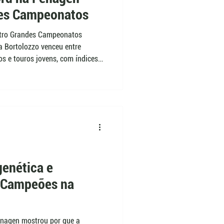
es Campeonatos
atro Grandes Campeonatos
 Bortolozzo venceu entre
ros e touros jovens, com índices
NC, a feira também definiu os
rado Igor Saldanha de Freitas, o
 genética amplia o conhecimento
genética e
 Campeões na
enagen mostrou por que a