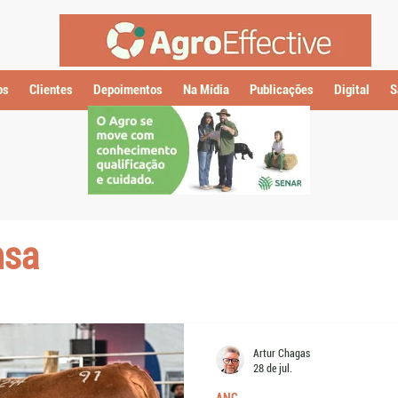
os
Clientes
Depoimentos
Na Mídia
Publicações
Digital
S
nsa
Artur Chagas
28 de jul.