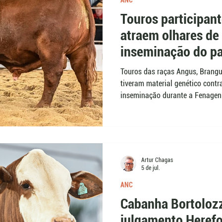
ANC
Touros participan
atraem olhares de 
inseminação do pa
Touros das raças Angus, Brangus
tiveram material genético contr
inseminação durante a Fenagen.
passou a aproximar o Promebo 
pré-selecionados por desempenh
fenotípicas. A contratação não
em pista, mas de objetivos com
Artur Chagas
5 de jul.
ANC
Cabanha Bortoloz
julgamento Heref