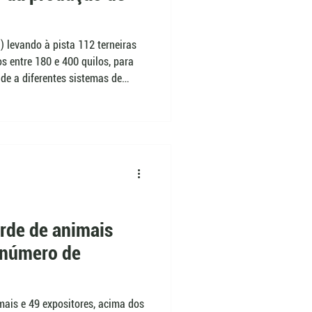
 levando à pista 112 terneiras
s entre 180 e 400 quilos, para
de a diferentes sistemas de
, a programação do Fórum
asalamento, escolha de
ho, rastreabilidade e efeitos
eiros.
rde de animais
a número de
mais e 49 expositores, acima dos