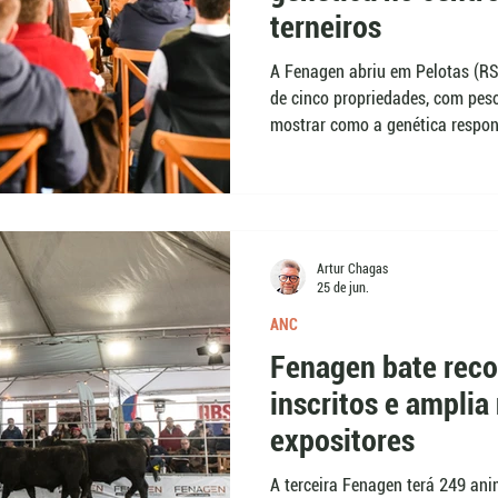
terneiros
A Fenagen abriu em Pelotas (RS)
de cinco propriedades, com peso
mostrar como a genética respon
produção. Promovida pela ANC
Promebo na Prática discutiu ac
reprodutores, dados de desempen
econômicos na produção de tern
Artur Chagas
25 de jun.
ANC
Fenagen bate reco
inscritos e ampli
expositores
A terceira Fenagen terá 249 ani