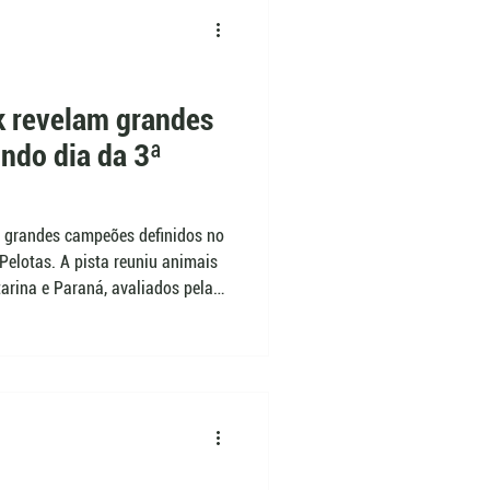
k revelam grandes
ndo dia da 3ª
s grandes campeões definidos no
Pelotas. A pista reuniu animais
arina e Paraná, avaliados pela
 e características fenotípicas.
a Severo, terneiros e novilhas
 mostram a consistência da