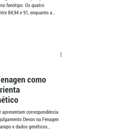
no fenótipo. Os quatro
tre 84,94 e 91, enquanto a
ormações genéticas. Segundo a
romebo auxilia esse trabalho
quanto comerciais.
Fenagen como
rienta
ético
e apresentam correspondência
O julgamento Devon na Fenagen
ampo e dados genéticos
junto na escolha dos animais.