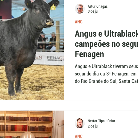
Artur Chagas
3 de jul.
ANC
Angus e Ultrablac
campeões no segu
Fenagen
Angus e Ultrablack tiveram seu
segundo dia da 3ª Fenagen, em 
do Rio Grande do Sul, Santa Cat
combinação entre índice genético
Segundo o jurado José Nei Corrê
foram os destaques da Angus e
seleção da raça.
Nestor Tipa Júnior
2 de jul.
ANC