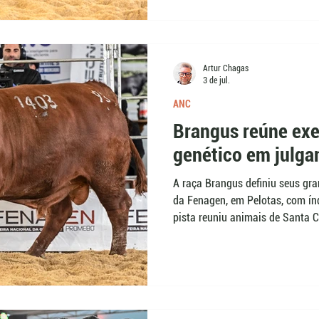
Segundo o jurado Thiago de Oli
contribui para identificar repro
melhorador.
Artur Chagas
3 de jul.
ANC
Brangus reúne ex
genético em julg
A raça Brangus definiu seus gr
da Fenagen, em Pelotas, com ín
pista reuniu animais de Santa C
avaliados por genética, estrutur
funcionalidade e movimento. Par
exemplares mostram o perfil mo
raça.