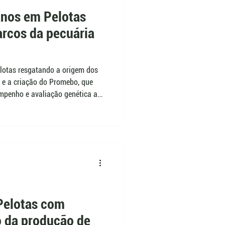
anos em Pelotas
rcos da pecuária
lotas resgatando a origem dos
l e a criação do Promebo, que
empenho e avaliação genética a
orreu durante a 3ª Fenagen
ar como a pecuária saiu dos
orn para sistemas de seleção
Pelotas com
o da produção de