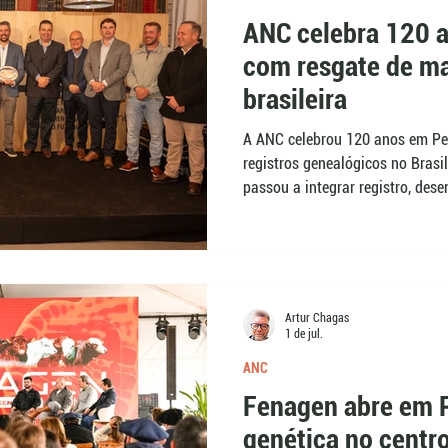
ANC celebra 120 
com resgate de ma
brasileira
A ANC celebrou 120 anos em Pe
registros genealógicos no Brasi
passou a integrar registro, des
partir de 1974. A solenidade oc
Promebo. A pauta permite mostr
primeiros livros da raça Shorth
baseados em dados.
Artur Chagas
1 de jul.
ANC
Fenagen abre em 
genética no centr