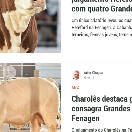
com quatro Grand
Um único criatório levou os qu
Hereford na Fenagen: a Cabanha
terneiras, fêmeas jovens, ternei
de até 93,58. Organizada pela A
campeões Braford. Segundo o ju
modelo que combina fenótipo e
usado na seleção dos rebanhos.
Artur Chagas
4 de jul.
ANC
Charolês destaca 
consagra Grandes
Fenagen
O julgamento do Charolês na F