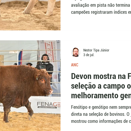
avaliação em pista não termina 
campeões registraram índices en
seleção também considerou inf
jurada Luiza Ramos Ribeiro, o P
tanto em rebanhos de pedigree 
Nestor Tipa Júnior
3 de jul.
ANC
Devon mostra na 
seleção a campo o
melhoramento gen
Fenótipo e genótipo nem sempr
direta na seleção de bovinos. 
mostrou como informações de c
precisam ser analisados em con