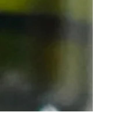
prejudicado pelo clima, e volume 123,98% acima
do recorde anterior. No RS, a produção alcançou
1,17 milhão de litros e superou pela primeira vez
a marca de 1 milhão.