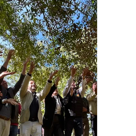
IBPecan
A produção brasileira de noz-pecã pode chegar a
7 mil toneladas sem provocar queda acentuada
nos preços, segundo o IBPecan. Demanda externa,
novos mercados e estoques baixos nos principais
países produtores sustentam as cotações. A
estabilidade, porém, depende da qualidade dos
frutos, pressionada pelo excesso de umidade, pela
incidência de doenças e pela agilidade na
colheita.