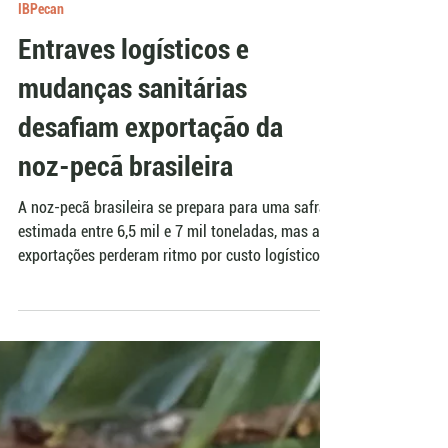
Ieda Risco
20 de jul.
IBPecan
Entraves logísticos e
mudanças sanitárias
desafiam exportação da
noz-pecã brasileira
A noz-pecã brasileira se prepara para uma safra
estimada entre 6,5 mil e 7 mil toneladas, mas as
exportações perderam ritmo por custo logístico,
conflitos no Oriente Médio e novas exigências
sanitárias da Europa. O IBPecan avalia que
tarifas dos EUA ainda podem alterar o mercado