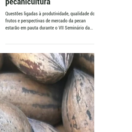
IBPecan
Desafios e oportunidades na
produção e mercado estarão
no centro de debate sobre
pecanicultura
Questões ligadas à produtividade, qualidade dos
frutos e perspectivas de mercado da pecan
estarão em pauta durante o VII Seminário da
Noz-Pecã, que será realizado em 8 de julho, no
Ginásio São Carlos, em Anta Gorda (RS). O tema
será apresentado pelo coordenador técnico do
Instituto Brasileiro de Pecanicultura (IBPecan),
Jaceguáy Barros, que pretende discutir aspectos
considerados decisivos tanto para produtores já
estabelecidos quanto para quem avalia investir