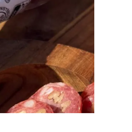
A abertura oficial da colheita da noz-pecã,
realizada nesta sexta-feira (8), em Nova Pádua
(RS), marcou o início de uma safra que pode
chegar a 8 mil toneladas, conforme o IBPecan. O
evento também discutiu irrigação, produtividade,
custos e mercado, além de lançar o livro
“Nogueira-pecã”, da Embrapa, com 82 autores.