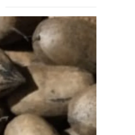
produtores a ajustar a poda conforme a idade das
plantas, reforçar o tratamento preventivo contra
fungos e retirar resíduos do pomar. A previsão de
chuvas frequentes aumenta a atenção sobre
esporos remanescentes, enquanto o uso de caldas
exige cuidado com dosagens, EPIs e
equipamentos.