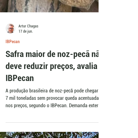
Artur Chagas
17 de jun.
IBPecan
Safra maior de noz-pecã não
deve reduzir preços, avalia