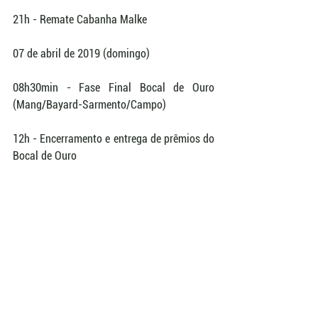
21h - Remate Cabanha Malke 
07 de abril de 2019 (domingo) 
08h30min - Fase Final Bocal de Ouro 
(Mang/Bayard-Sarmento/Campo)
12h - Encerramento e entrega de prêmios do 
Bocal de Ouro
Foto: Felipe Ulbrich/ABCCC/Divulgação
#ABCCC
#CavaloCrioulo
#FreiodeOuro
#BocaldeOuro
ABCCC