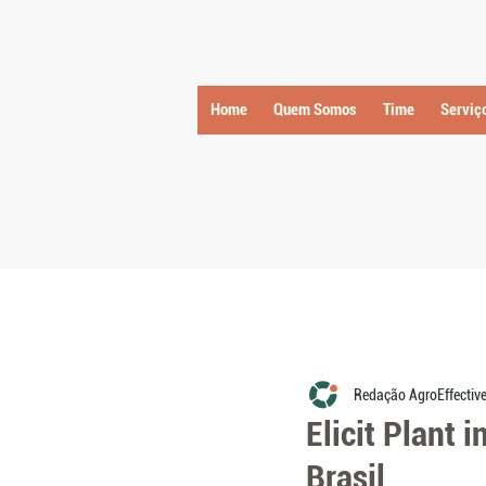
Home
Quem Somos
Time
Serviç
Redação AgroEffectiv
Elicit Plant 
Brasil