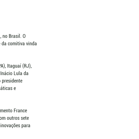
 no Brasil. O 
e da comitiva vinda 
), Itaguaí (RJ), 
 Inácio Lula da 
 presidente 
áticas e 
imento France 
com outros sete 
 inovações para 