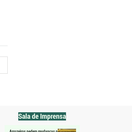
 entra em fases sensíveis
isco de oscilações climáticas
Sala de Imprensa
Arrozeiros pedem mudanças na