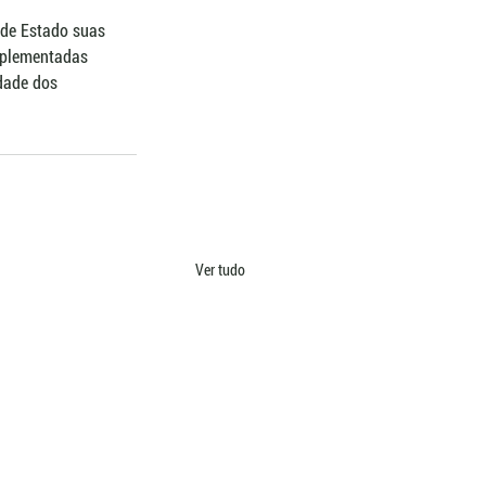
 de Estado suas 
implementadas 
dade dos 
Ver tudo