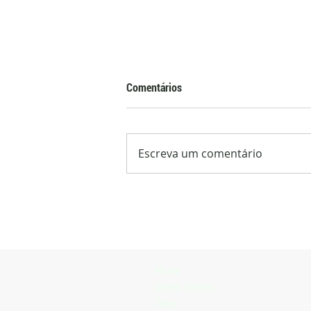
Comentários
Escreva um comentário
Elicit Plant aproxima produtores
brasileiros de tecnologia e
operação global na França
Home
Quem Somos
Time