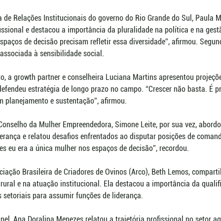
ia de Relações Institucionais do governo do Rio Grande do Sul, Paula 
fissional e destacou a importância da pluralidade na política e na gest
spaços de decisão precisam refletir essa diversidade”, afirmou. Segundo
 associada à sensibilidade social.
, a growth partner e conselheira Luciana Martins apresentou projeçõ
efendeu estratégia de longo prazo no campo. “Crescer não basta. É pr
 planejamento e sustentação”, afirmou.
 Conselho da Mulher Empreendedora, Simone Leite, por sua vez, abordo
erança e relatou desafios enfrentados ao disputar posições de coman
es eu era a única mulher nos espaços de decisão”, recordou.
ciação Brasileira de Criadores de Ovinos (Arco), Beth Lemos, comparti
rural e na atuação institucional. Ela destacou a importância da qualif
 setoriais para assumir funções de liderança.
el, Ana Doralina Menezes relatou a trajetória profissional no setor ag