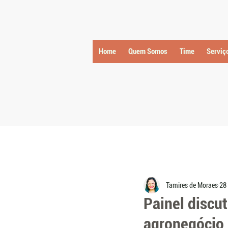
Home
Quem Somos
Time
Serviç
Tamires de Moraes
28 
Painel discut
agronegócio