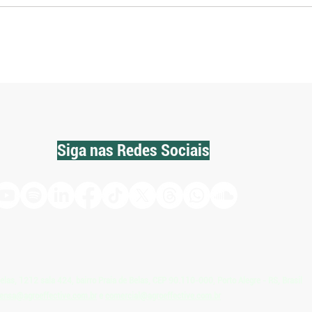
Plano Safra mantém juros
Setor
elevados e deixa dúvidas sobre
ao Pl
acesso ao crédito, avalia
meno
Federarroz
Siga nas Redes Sociais
Belas, 1212 sala 424, bairro Praia de Belas, CEP 90.110-000, Porto Alegre - RS, Brasil
ensa@agroeffective.com.br
e
comercial@agroeffective.com.br