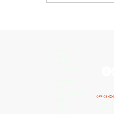
Exportações de arroz aliviam
oferta interna e impulsionam
recuperação dos preços
Home
Quem Somos
Time
Serviços
Clientes
Depoimentos
Na Mídia
Publicações
Digital
Sala de Imprensa
OFFICE 424
Rádio
Av. Praia de 
TV
E-mails:
impr
Contato