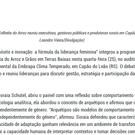
olheita do Arroz reuniu executivas, gestoras públicas e produtoras rurais em Capão
Leandro Vieira/Divulgação)
ósito e inovação: a fórmula da liderança feminina” integrou a progra
ta do Arroz e Grãos em Terras Baixas nesta quarta-feira (25), no auditó
mental da Embrapa Clima Temperado, em Capão do Leão (RS). O debate
 e reuniu lideranças para discutir gestão, estratégia e participação d
Soraia Schutel, abriu o painel com uma reflexão sobre comportamento
logia analítica, ela abordou o conceito de arquétipos e afirmou que di
pendentemente de gênero. “Arquétipos são modelos de comportamento e
independentemente do gênero”, afirmou. Soraia defendeu que caracterí
pacidade de adaptação ganham relevância em um ambiente de transfor
ui a capacidade humana de interpretar contextos e tomar decisões com