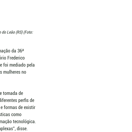
 do Leão (RS) (Foto: 
mação da 36ª 
rio Frederico 
 foi mediado pela 
as mulheres no 
 e tomada de 
ferentes perfis de 
 formas de existir 
sticas como 
mação tecnológica. 
plexas”, disse.