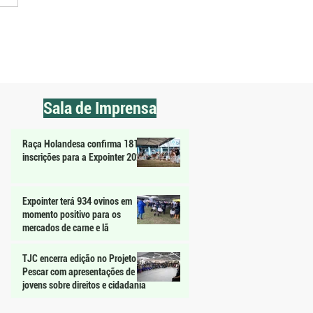
 arrozeiro condiciona acesso
ano Safra a dívida e juros
res
Sala de Imprensa
Raça Holandesa confirma 181
inscrições para a Expointer 2026
Expointer terá 934 ovinos em
momento positivo para os
mercados de carne e lã
TJC encerra edição no Projeto
Pescar com apresentações de
jovens sobre direitos e cidadania