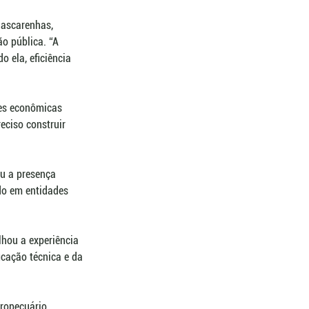
Mascarenhas, 
ão pública. “A 
 ela, eficiência 
es econômicas 
eciso construir 
u a presença 
do em entidades 
lhou a experiência 
icação técnica e da 
ropecuário, 