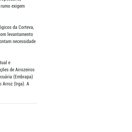
e rumo exigem 
ógicos da Corteva, 
 com levantamento 
ontam necessidade 
ual e 
ões de Arrozeiros 
ecuária (Embrapa) 
 Arroz (Irga). A 