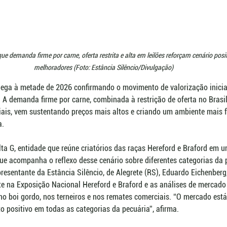
ue demanda firme por carne, oferta restrita e alta em leilões reforçam cenário posi
melhoradores (Foto: Estância Silêncio/Divulgação)
ega à metade de 2026 confirmando o movimento de valorização inici
A demanda firme por carne, combinada à restrição de oferta no Brasil
ais, vem sustentando preços mais altos e criando um ambiente mais f
a.
lta G, entidade que reúne criatórios das raças Hereford e Braford em 
ue acompanha o reflexo desse cenário sobre diferentes categorias da 
presentante da Estância Silêncio, de Alegrete (RS), Eduardo Eichenberg
e na Exposição Nacional Hereford e Braford e as análises de mercad
 no boi gordo, nos terneiros e nos remates comerciais. “O mercado es
to positivo em todas as categorias da pecuária”, afirma.