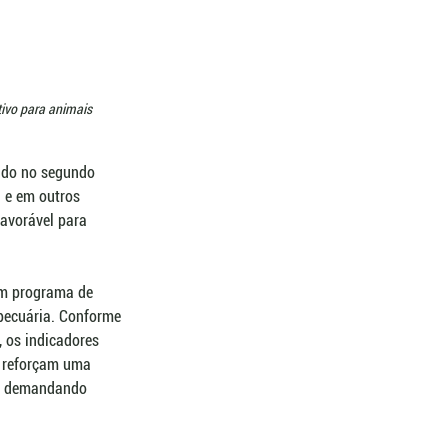
tivo para animais 
ado no segundo 
 e em outros 
avorável para 
um programa de 
pecuária. Conforme 
, os indicadores 
o reforçam uma 
tá demandando 