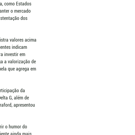
na, como Estados 
manter o mercado 
ustentação dos 
stra valores acima 
centes indicam 
a investir em 
a a valorização de 
quela que agrega em 
rticipação da 
elta G, além de 
raford, apresentou 
rir o humor do 
iente ainda mais 