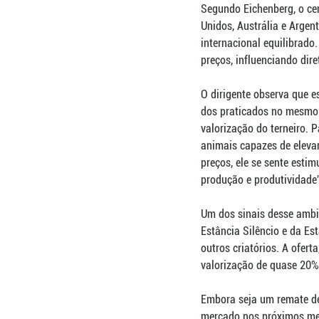
Segundo Eichenberg, o cen
Unidos, Austrália e Argen
internacional equilibrado
preços, influenciando dir
O dirigente observa que e
dos praticados no mesmo p
valorização do terneiro. 
animais capazes de eleva
preços, ele se sente esti
produção e produtividade”
Um dos sinais desse ambie
Estância Silêncio e da Es
outros criatórios. A ofer
valorização de quase 20%
Embora seja um remate de 
mercado nos próximos mes