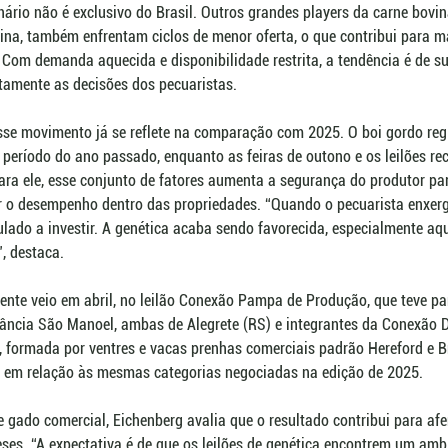
ário não é exclusivo do Brasil. Outros grandes players da carne bovi
tina, também enfrentam ciclos de menor oferta, o que contribui para 
. Com demanda aquecida e disponibilidade restrita, a tendência é de s
etamente as decisões dos pecuaristas.
sse movimento já se reflete na comparação com 2025. O boi gordo regi
eríodo do ano passado, enquanto as feiras de outono e os leilões re
Para ele, esse conjunto de fatores aumenta a segurança do produtor par
r o desempenho dentro das propriedades. “Quando o pecuarista enxerg
mulado a investir. A genética acaba sendo favorecida, especialmente a
, destaca.
nte veio em abril, no leilão Conexão Pampa de Produção, que teve pa
tância São Manoel, ambas de Alegrete (RS) e integrantes da Conexão D
ta, formada por ventres e vacas prenhas comerciais padrão Hereford e B
 em relação às mesmas categorias negociadas na edição de 2025.
gado comercial, Eichenberg avalia que o resultado contribui para afe
es. “A expectativa é de que os leilões de genética encontrem um amb