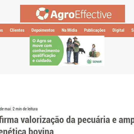
os
Clientes
Depoimentos
Na Mídia
Publicações
Digital
S
de mai.
2 min de leitura
irma valorização da pecuária e amp
genética bovina