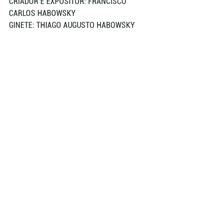
CRIADOR E EXPOSITOR: FRANCISCO 
CARLOS HABOWSKY
GINETE: THIAGO AUGUSTO HABOWSKY
MÉDIA: 19,706
3º LUGAR 
PACIFICO CUPERTINO CORAZON
CRIADOR E EXPOSITOR: LA PACIFICA
GINETE: GABRIEL MARTY
MÉDIA: 19,661
4º LUGAR
EXUBERANTE DAS TRES ARGOLAS 
CRIADOR E EXPOSITOR: CLOVIS TEIXEIRA 
G. DA SILVA / DANIEL JAEGER G. DA SILVA
GINETE: TOMAZ GONCALVEZ
MÉDIA: 18,817
Fotos: Zaf Fotografias/Divulgação