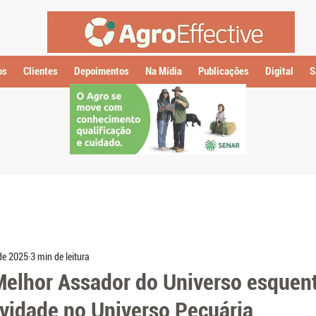
os
Clientes
Depoimentos
Na Mídia
Publicações
Digital
S
 de 2025
3 min de leitura
elhor Assador do Universo esquent
ividade no Universo Pecuária