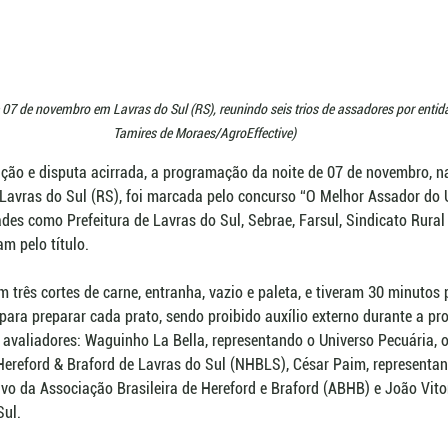
 07 de novembro em Lavras do Sul (RS), reunindo seis trios de assadores por entid
Tamires de Moraes/AgroEffective)
ação e disputa acirrada, a programação da noite de 07 de novembro, n
Lavras do Sul (RS), foi marcada pelo concurso “O Melhor Assador do U
ades como Prefeitura de Lavras do Sul, Sebrae, Farsul, Sindicato Rural 
m pelo título.
m três cortes de carne, entranha, vazio e paleta, e tiveram 30 minutos 
para preparar cada prato, sendo proibido auxílio externo durante a pr
avaliadores: Waguinho La Bella, representando o Universo Pecuária, o
ereford & Braford de Lavras do Sul (NHBLS), César Paim, representand
vo da Associação Brasileira de Hereford e Braford (ABHB) e João Vitor
Sul.