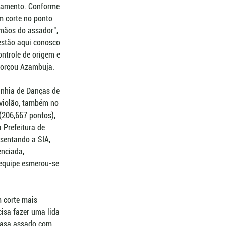
nhamento. Conforme 
m corte no ponto 
 mãos do assador", 
estão aqui conosco 
ntrole de origem e 
eforçou Azambuja.
nhia de Danças de 
 violão, também no 
 (206,667 pontos), 
 Prefeitura de 
esentando a SIA, 
nciada, 
equipe esmerou-se 
m corte mais 
isa fazer uma lida 
 casa assado com 