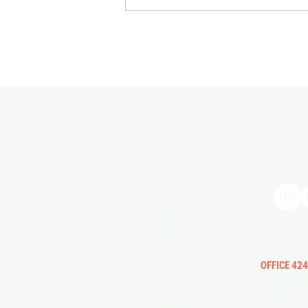
Indicadores econômicos mostram
se a pecuária de corte realmente
cria valor
Home
Quem Somos
Time
Serviços
Clientes
Depoimentos
Na Mídia
Publicações
Digital
Sala de Imprensa
OFFICE 424
Rádio
Av. Praia de 
TV
E-mails:
impr
Contato