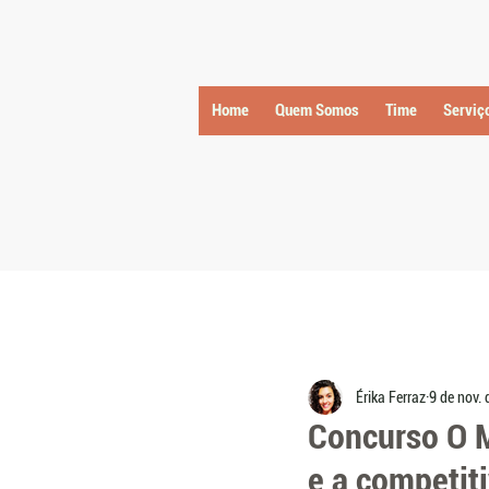
Home
Quem Somos
Time
Serviç
Érika Ferraz
9 de nov.
Concurso O M
e a competit