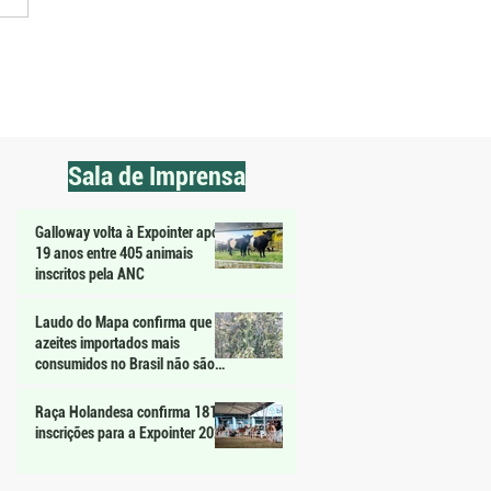
da eleva produção de leite
% após ajustes em manejo e
nha
Sala de Imprensa
Galloway volta à Expointer após
19 anos entre 405 animais
inscritos pela ANC
Laudo do Mapa confirma que
azeites importados mais
consumidos no Brasil não são
extravirgem
Raça Holandesa confirma 181
inscrições para a Expointer 2026