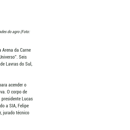
ades do agro (Foto: 
a Arena da Carne 
niverso”. Seis 
de Lavras do Sul, 
para acender o 
ova. O corpo de 
 presidente Lucas 
o a SIA, Felipe 
, jurado técnico 