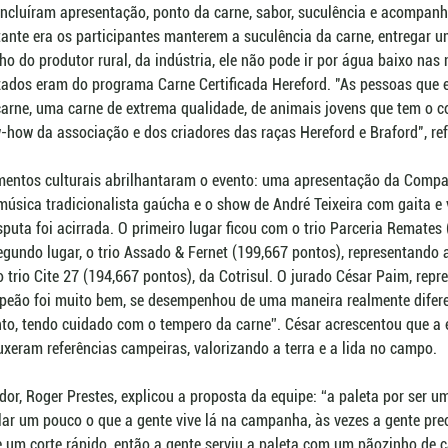
 incluíram apresentação, ponto da carne, sabor, suculência e acompa
ante era os participantes manterem a suculência da carne, entregar u
ho do produtor rural, da indústria, ele não pode ir por água baixo nas
zados eram do programa Carne Certificada Hereford. "As pessoas que 
arne, uma carne de extrema qualidade, de animais jovens que tem o co
-how da associação e dos criadores das raças Hereford e Braford", r
mentos culturais abrilhantaram o evento: uma apresentação da Compa
úsica tradicionalista gaúcha e o show de André Teixeira com gaita e
sputa foi acirrada. O primeiro lugar ficou com o trio Parceria Remates
egundo lugar, o trio Assado & Fernet (199,667 pontos), representando a
 o trio Cite 27 (194,667 pontos), da Cotrisul. O jurado César Paim, repr
peão foi muito bem, se desempenhou de uma maneira realmente difere
to, tendo cuidado com o tempero da carne”. César acrescentou que a 
uxeram referências campeiras, valorizando a terra e a lida no campo.
dor, Roger Prestes, explicou a proposta da equipe: “a paleta por ser u
ular um pouco o que a gente vive lá na campanha, às vezes a gente prec
e um corte rápido, então a gente serviu a paleta com um pãozinho de