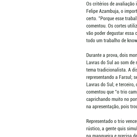
Os critérios de avaliação
Felipe Azambuja, o import
certo. "Porque esse trabal
comentou. Os cortes utili
vão poder degustar essa c
todo um trabalho de know
Durante a prova, dois mo
Lavras do Sul ao som de m
tema tradicionalista. A di
representando a Farsul; s
Lavras do Sul; e terceiro,
comentou que “o trio cam
caprichando muito no pon
na apresentação, pois tro
Representado o trio vence
rústico, a gente quis sim
na mangueira e precisa d