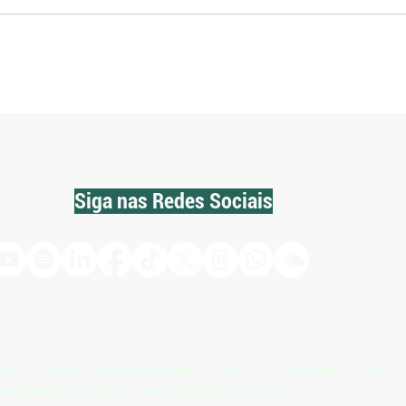
Mercado de carbono entra em
Fazen
nova fase e amplia procura por
em 50
inventários nas propriedades
orde
rurais
Siga nas Redes Sociais
Belas, 1212 sala 424, bairro Praia de Belas, CEP 90.110-000, Porto Alegre - RS, Brasil
ensa@agroeffective.com.br
e
comercial@agroeffective.com.br